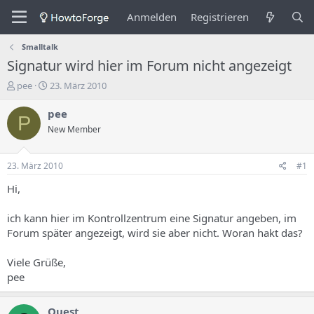
Anmelden
Registrieren
Smalltalk
Signatur wird hier im Forum nicht angezeigt
E
E
pee
23. März 2010
r
r
s
s
pee
P
t
t
New Member
e
e
l
l
l
l
23. März 2010
#1
e
u
r
n
Hi,
d
g
e
s
ich kann hier im Kontrollzentrum eine Signatur angeben, im
s
d
Forum später angezeigt, wird sie aber nicht. Woran hakt das?
T
a
h
t
Viele Grüße,
e
u
m
m
pee
a
s
Quest