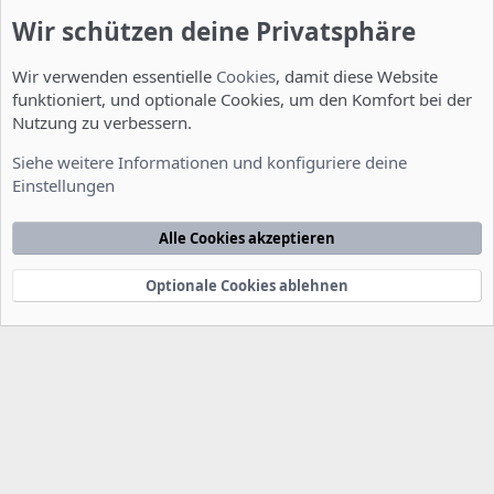
Wir schützen deine Privatsphäre
Wir verwenden essentielle
Cookies
, damit diese Website
funktioniert, und optionale Cookies, um den Komfort bei der
Nutzung zu verbessern.
Smalltalk
Siehe weitere Informationen und konfiguriere deine
Einstellungen
Cookies
Deutsch [Du]
Kontakt
Nutzungsbedingungen
Datenschutzerklärung
Hilfe
Alle Cookies akzeptieren
Startseite
R
S
S
Optionale Cookies ablehnen
®
Community platform by XenForo
© 2010-2022 XenForo Ltd.
-
Deutsch von
-
xenDach
©2010-2014
F
e
e
d