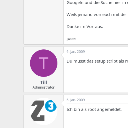
e
u
Googeln und die Suche hier in
m
m
a
Weiß jemand von euch mit der
s
Danke im Vorraus.
juser
6. Jan. 2009
T
Du musst das setup script als 
Till
Administrator
6. Jan. 2009
Ich bin als root angemeldet.