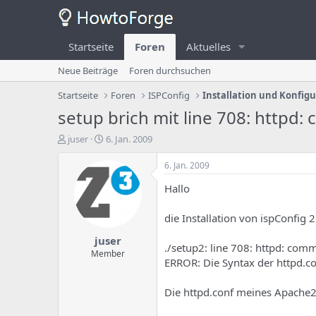
Startseite
Foren
Aktuelles
Neue Beiträge
Foren durchsuchen
Startseite
Foren
ISPConfig
Installation und Konfig
setup brich mit line 708: httpd
E
E
juser
6. Jan. 2009
r
r
s
s
6. Jan. 2009
t
t
Hallo
e
e
l
l
l
l
die Installation von ispConfig 
e
u
juser
r
n
./setup2: line 708: httpd: co
d
g
Member
ERROR: Die Syntax der httpd.conf
e
s
s
d
T
a
Die httpd.conf meines Apache2 
h
t