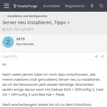
Anmelden
Registrieren
Installation und Konfiguration
Server neu installieren, Tipps +
E
E
2015
3. Juli 2015
r
r
s
s
2015
2
t
t
New Member
e
e
l
l
l
l
3. Juli 2015
#1
e
u
r
n
Hi.
d
g
e
s
Nach vielen Jahren habe ich mich dazu entschlossen, alle
s
d
meine inaktiven (null gerouteten) Server neu zu installieren,
T
a
da ich die Ressourcen jetzt wieder benötige. Momentan
h
t
laufen einige davon noch mit Debian Etch + ISPConfig 3, Cent
e
u
m
m
OS + ISPConfig 3 und Red Hat + Plesk.
a
s
Nach wochenlangem testen bin ich zu dem Entschluss