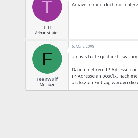
T
Amavis nimmt doch normalerweis
Till
Administrator
6. März 2008
F
amavis hatte geblockt - waru
Da ich mehrere IP-Adressen au
IP-Adresse an postfix. nach me
Feanwulf
als letzten Eintrag, werden di
Member