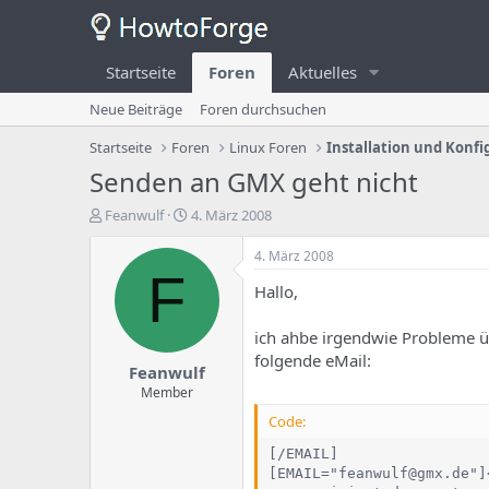
Startseite
Foren
Aktuelles
Neue Beiträge
Foren durchsuchen
Startseite
Foren
Linux Foren
Installation und Konfi
Senden an GMX geht nicht
E
E
Feanwulf
4. März 2008
r
r
s
s
4. März 2008
t
t
F
Hallo,
e
e
l
l
l
l
ich ahbe irgendwie Probleme ü
e
u
folgende eMail:
Feanwulf
r
n
d
g
Member
e
s
Code:
s
d
T
a
[/EMAIL]

h
t
[EMAIL="feanwulf@gmx.de"]