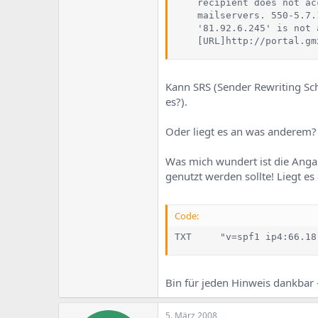
e
u
    recipient does not ac
m
m
    mailservers. 550-5.7.
a
    '81.92.6.245' is not 
s
    [URL]http://portal.gm
Kann SRS (Sender Rewriting Sche
es?).
Oder liegt es an was anderem?
Was mich wundert ist die Angab
genutzt werden sollte! Liegt e
Code:
TXT     "v=spf1 ip4:66.18
Bin für jeden Hinweis dankbar -
5. März 2008