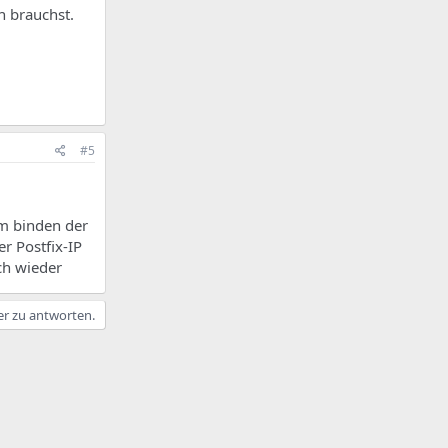
n brauchst.
#5
m binden der
r Postfix-IP
ch wieder
er zu antworten.