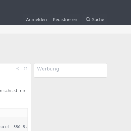
Anmelden
Registrieren
Suche
Werbung
#1
 schickt mir
aid: 550-5.7.1 {mx054} The
