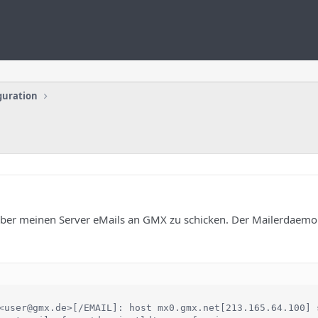
guration
ber meinen Server eMails an GMX zu schicken. Der Mailerdaemon
<user@gmx.de>[/EMAIL]: host mx0.gmx.net[213.165.64.100] s