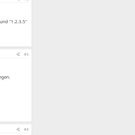
und "1.2.3.5"
#3
egen.
#4