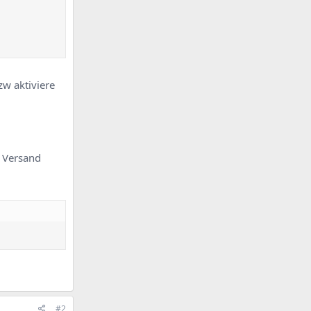
zw aktiviere
n Versand
#2