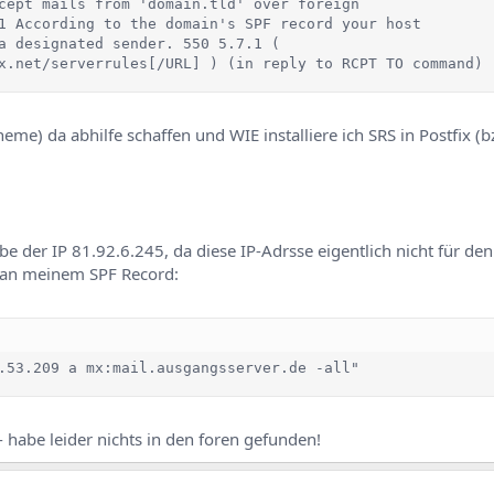
cept mails from 'domain.tld' over foreign

1 According to the domain's SPF record your host

a designated sender. 550 5.7.1 (

x.net/serverrules[/URL] ) (in reply to RCPT TO command)
me) da abhilfe schaffen und WIE installiere ich SRS in Postfix (b
e der IP 81.92.6.245, da diese IP-Adrsse eigentlich nicht für de
s an meinem SPF Record:
.53.209 a mx:mail.ausgangsserver.de -all"
 habe leider nichts in den foren gefunden!