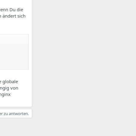
 wenn Du die
n ändert sich
e globale
ängig von
 nginx
er zu antworten.