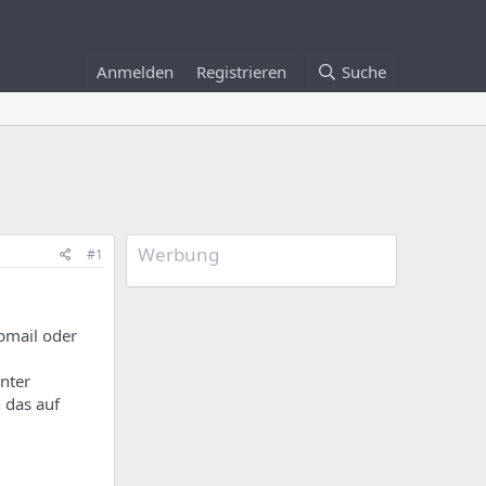
Anmelden
Registrieren
Suche
Werbung
#1
bmail oder
nter
 das auf