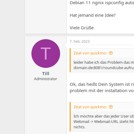
e
u
Debian 11 ngnix ispconfig auto
m
m
a
Hat jemand eine Idee?
s
Viele Grüße
7. Feb. 2023
T
Zitat von quickmo:
leider habe ich das Problem das
domain.de:8081/roundcube aufrufb
Till
Administrator
Ok, das heißt Dein System ist ri
problem mit der installation vo
Zitat von quickmo:
Ich möchte aber das jeder User ü
Webmail -> Webmail-URL steht htt
nichts.