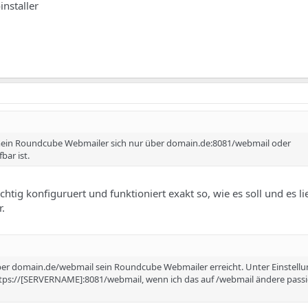
installer
 mein Roundcube Webmailer sich nur über domain.de:8081/webmail oder
ar ist.
chtig konfiguruert und funktioniert exakt so, wie es soll und es li
r.
ber domain.de/webmail sein Roundcube Webmailer erreicht. Unter Einstellu
ps://[SERVERNAME]:8081/webmail, wenn ich das auf /webmail ändere passie