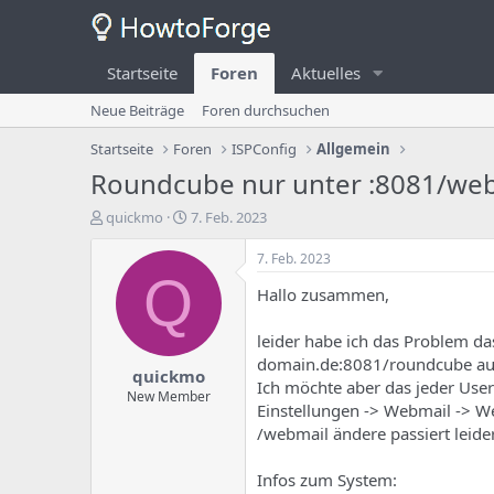
Startseite
Foren
Aktuelles
Neue Beiträge
Foren durchsuchen
Startseite
Foren
ISPConfig
Allgemein
Roundcube nur unter :8081/web
E
E
quickmo
7. Feb. 2023
r
r
s
s
7. Feb. 2023
t
t
Q
Hallo zusammen,
e
e
l
l
l
l
leider habe ich das Problem 
e
u
domain.de:8081/roundcube aufr
quickmo
r
n
Ich möchte aber das jeder Use
d
g
New Member
Einstellungen -> Webmail -> W
e
s
/webmail ändere passiert leider
s
d
T
a
h
t
Infos zum System: