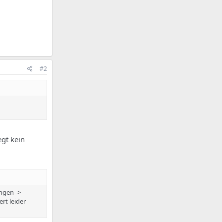
#2
egt kein
ngen ->
rt leider