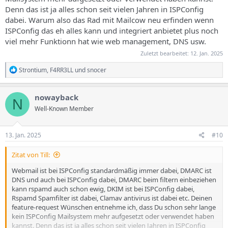
Denn das ist ja alles schon seit vielen Jahren in ISPConfig
dabei. Warum also das Rad mit Mailcow neu erfinden wenn
ISPConfig das eh alles kann und integriert anbietet plus noch
viel mehr Funktionn hat wie web management, DNS usw.
Zuletzt bearbeitet:
12. Jan. 2025
R
Strontium
,
F4RR3LL
und
snocer
e
a
k
nowayback
N
t
Well-Known Member
i
o
n
e
13. Jan. 2025
#10
n
:
Zitat von Till:
Webmail ist bei ISPConfig standardmäßig immer dabei, DMARC ist
DNS und auch bei ISPConfig dabei, DMARC beim filtern einbeziehen
kann rspamd auch schon ewig, DKIM ist bei ISPConfig dabei,
Rspamd Spamfilter ist dabei, Clamav antivirus ist dabei etc. Deinen
feature-request Wünschen entnehme ich, dass Du schon sehr lange
kein ISPConfig Mailsystem mehr aufgesetzt oder verwendet haben
kannst. Denn das ist ja alles schon seit vielen Jahren in ISPConfig