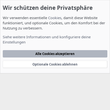
Wir schützen deine Privatsphäre
Wir verwenden essentielle
Cookies
, damit diese Website
funktioniert, und optionale Cookies, um den Komfort bei der
Nutzung zu verbessern.
Allgemein
Siehe weitere Informationen und konfiguriere deine
Einstellungen
Cookies
Deutsch [Du]
Kontakt
Nutzungsbedingungen
Datenschutzerklärung
Hilfe
Alle Cookies akzeptieren
Startseite
R
S
S
Optionale Cookies ablehnen
®
Community platform by XenForo
© 2010-2022 XenForo Ltd.
-
Deutsch von
-
xenDach
©2010-2014
F
e
e
d