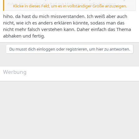
dabei. Warum also das Rad mit Mailcow neu erfinden wenn
Klicke in dieses Feld, um es in vollständiger Größe anzuzeigen.
ISPConfig das eh alles kann und integriert anbietet plus noch viel
mehr Funktionn hat wie web management, DNS usw.
hiho. da hast du mich missverstanden. Ich weiß aber auch
nicht, wie ich es anders erklären könnte, sodass man das
nicht mehr falsch verstehen kann. Daher einfach das Thema
abhaken und fertig.
Du musst dich einloggen oder registrieren, um hier zu antworten.
Werbung