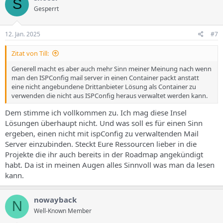
S
t
Gesperrt
i
o
n
e
12. Jan. 2025
#7
n
:
Zitat von Till:
Generell macht es aber auch mehr Sinn meiner Meinung nach wenn
man den ISPConfig mail server in einen Container packt anstatt
eine nicht angebundene Drittanbieter Lösung als Container zu
verwenden die nicht aus ISPConfig heraus verwaltet werden kann.
Dem stimme ich vollkommen zu. Ich mag diese Insel
Lösungen überhaupt nicht. Und was soll es für einen Sinn
ergeben, einen nicht mit ispConfig zu verwaltenden Mail
Server einzubinden. Steckt Eure Ressourcen lieber in die
Projekte die ihr auch bereits in der Roadmap angekündigt
habt. Da ist in meinen Augen alles Sinnvoll was man da lesen
kann.
nowayback
N
Well-Known Member