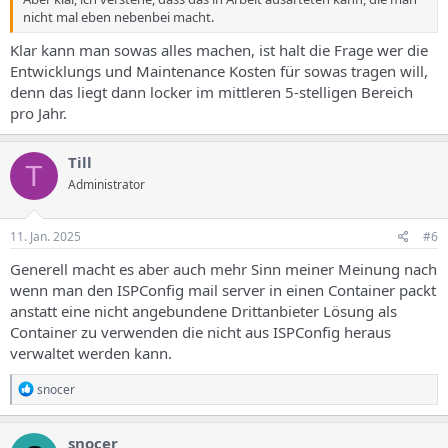
nicht mal eben nebenbei macht.
Klar kann man sowas alles machen, ist halt die Frage wer die
Entwicklungs und Maintenance Kosten für sowas tragen will,
denn das liegt dann locker im mittleren 5-stelligen Bereich
pro Jahr.
Till
T
Administrator
11. Jan. 2025
#6
Generell macht es aber auch mehr Sinn meiner Meinung nach
wenn man den ISPConfig mail server in einen Container packt
anstatt eine nicht angebundene Drittanbieter Lösung als
Container zu verwenden die nicht aus ISPConfig heraus
verwaltet werden kann.
R
snocer
e
a
k
snocer