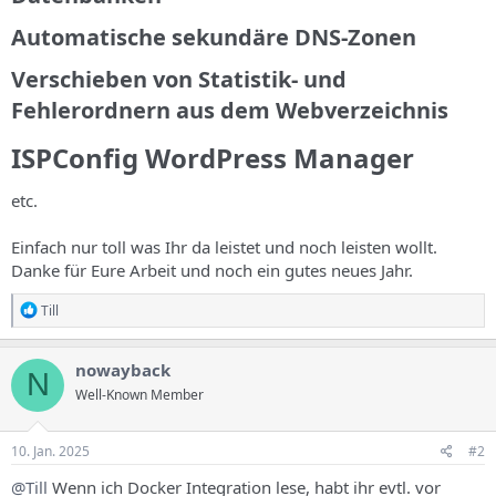
s
Automatische sekundäre DNS-Zonen​
Verschieben von Statistik- und
Fehlerordnern aus dem Webverzeichnis​
ISPConfig WordPress Manager​
etc.
Einfach nur toll was Ihr da leistet und noch leisten wollt.
Danke für Eure Arbeit und noch ein gutes neues Jahr.
R
Till
e
a
k
nowayback
N
t
Well-Known Member
i
o
n
e
10. Jan. 2025
#2
n
:
@Till
Wenn ich Docker Integration lese, habt ihr evtl. vor