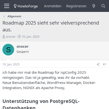
Anmelden
Registrieren
Allgemein
Roadmap 2025 sieht sehr vielversprechend
aus.
E
E
snocer
10. Jan. 2025
r
r
s
s
snocer
S
t
t
Gesperrt
e
e
l
l
l
l
10. Jan. 2025
#1
e
u
r
n
ich habe mir mal die Roadmap für ispConfig 2025
d
g
reingezogen. Das ist ja gewaltig, was ihr da vorhabt.
e
s
Neue Benutzeroberfläche, WordPress-Manager, Docker-
s
d
Integration, NGNIX als Apache Proxy,
T
a
h
t
e
u
Unterstützung von PostgreSQL-
m
m
a
Datenbanken​