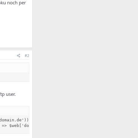
oku noch per
#2
tp user.
omain.de'));

 => $web['domain_id']));