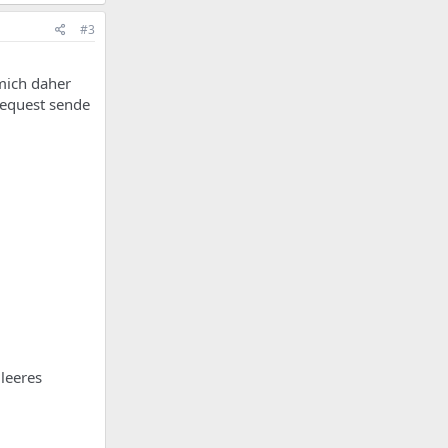
#3
mich daher
Request sende
leeres