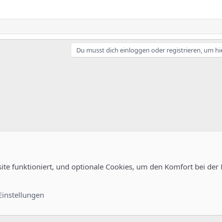
Du musst dich einloggen oder registrieren, um hi
site funktioniert, und optionale Cookies, um den Komfort bei der
Kontakt
Nutzungsb
Einstellungen
®
unity platform by XenForo
© 2010-2022 XenForo Ltd.
-
Deutsch von xenDach
©2010