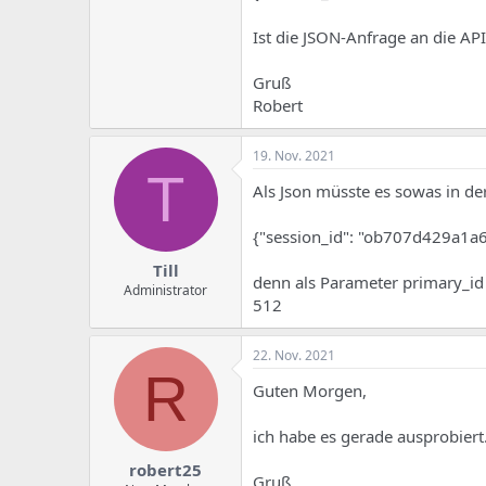
Ist die JSON-Anfrage an die API
Gruß
Robert
19. Nov. 2021
T
Als Json müsste es sowas in der
{"session_id": "ob707d429a1a
Till
denn als Parameter primary_id
Administrator
512
22. Nov. 2021
R
Guten Morgen,
ich habe es gerade ausprobiert.
robert25
Gruß