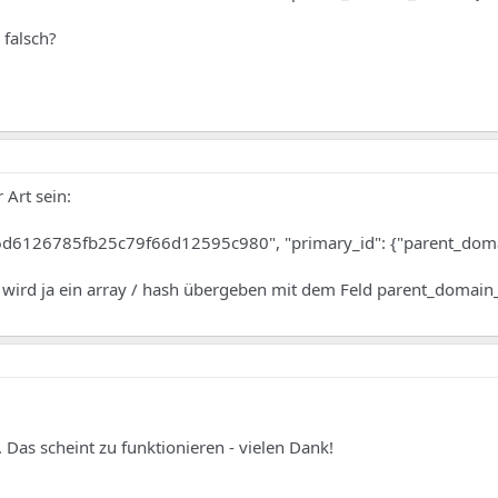
 falsch?
 Art sein:
6d6126785fb25c79f66d12595c980", "primary_id": {"parent_doma
 wird ja ein array / hash übergeben mit dem Feld parent_domain
 Das scheint zu funktionieren - vielen Dank!