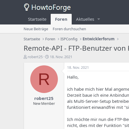
Startseite
Foren
Aktuelles
Neue Beiträge
Foren durchsuchen
Startseite
Foren
ISPConfig
Entwicklerforum
Remote-API - FTP-Benutzer von
E
E
robert25
18. Nov. 2021
r
r
s
s
18. Nov. 2021
t
t
R
Hallo,
e
e
l
l
l
l
ich habe mich hier Mal angeme
e
u
Derzeit baue ich eine Anbindu
robert25
r
n
als Multi-Server-Setup betreib
d
g
New Member
funktioniert einwandfrei mit "s
e
s
s
d
T
a
Ich möchte mir nun die FTP-Ben
h
t
nicht, dies mit der Funktion "s