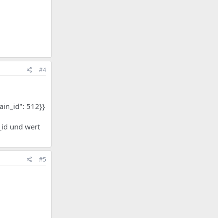
#4
in_id": 512}}
_id und wert
#5