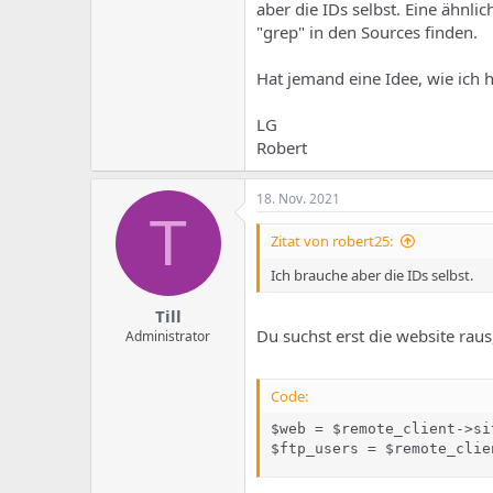
e
u
aber die IDs selbst. Eine ähnl
m
m
"grep" in den Sources finden.
a
s
Hat jemand eine Idee, wie ich 
LG
Robert
18. Nov. 2021
T
Zitat von robert25:
Ich brauche aber die IDs selbst.
Till
Du suchst erst die website raus
Administrator
Code:
$web = $remote_client->si
$ftp_users = $remote_clie