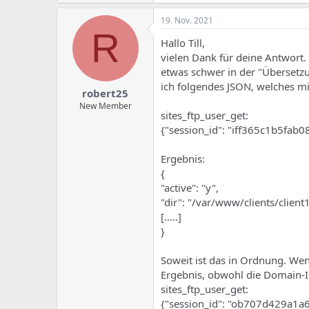
19. Nov. 2021
R
Hallo Till,
vielen Dank für deine Antwort
etwas schwer in der "Übersetz
ich folgendes JSON, welches mi
robert25
New Member
sites_ftp_user_get:
{"session_id": "iff365c1b5fa
Ergebnis:
{
"active": "y",
"dir": "/var/www/clients/clien
[.....]
}
Soweit ist das in Ordnung. We
Ergebnis, obwohl die Domain-ID
sites_ftp_user_get:
{"session_id": "ob707d429a1