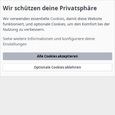
Wir schützen deine Privatsphäre
Wir verwenden essentielle
Cookies
, damit diese Website
funktioniert, und optionale Cookies, um den Komfort bei der
Nutzung zu verbessern.
Installation und Konfiguration
Siehe weitere Informationen und konfiguriere deine
Einstellungen
Cookies
Deutsch [Du]
Kontakt
Nutzungsbedingungen
Datenschutzerklärung
Hilfe
Alle Cookies akzeptieren
Startseite
R
S
S
Optionale Cookies ablehnen
®
Community platform by XenForo
© 2010-2022 XenForo Ltd.
-
Deutsch von
-
xenDach
©2010-2014
F
e
e
d