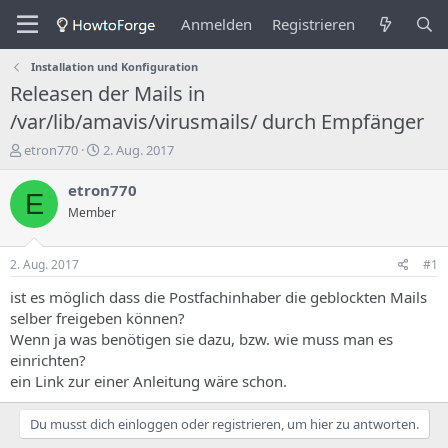
Anmelden
Registrieren
Installation und Konfiguration
Releasen der Mails in
/var/lib/amavis/virusmails/ durch Empfänger
E
E
etron770
2. Aug. 2017
r
r
s
s
etron770
E
t
t
Member
e
e
l
l
l
l
2. Aug. 2017
#1
e
u
r
n
ist es möglich dass die Postfachinhaber die geblockten Mails
d
g
selber freigeben können?
e
s
Wenn ja was benötigen sie dazu, bzw. wie muss man es
s
d
einrichten?
T
a
ein Link zur einer Anleitung wäre schon.
h
t
e
u
m
m
Du musst dich einloggen oder registrieren, um hier zu antworten.
a