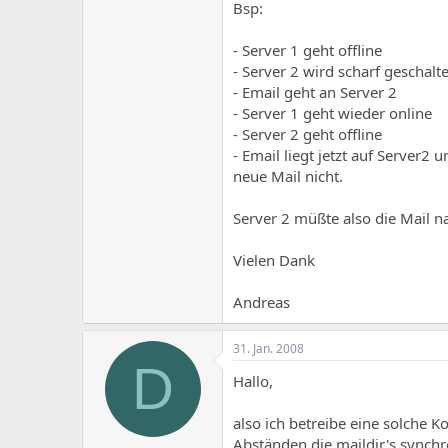
e
u
Bsp:
m
m
a
- Server 1 geht offline
s
- Server 2 wird scharf geschalt
- Email geht an Server 2
- Server 1 geht wieder online
- Server 2 geht offline
- Email liegt jetzt auf Server2
neue Mail nicht.
Server 2 müßte also die Mail n
Vielen Dank
Andreas
31. Jan. 2008
D
Hallo,
also ich betreibe eine solche Ko
Abständen die maildir's synchro