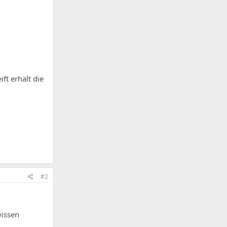
ft erhält die
#2
wissen