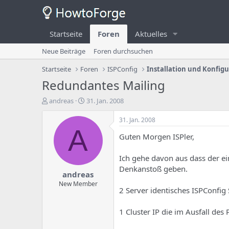
Startseite
Foren
Aktuelles
Neue Beiträge
Foren durchsuchen
Startseite
Foren
ISPConfig
Installation und Konfig
Redundantes Mailing
E
E
andreas
31. Jan. 2008
r
r
s
s
31. Jan. 2008
t
t
A
Guten Morgen ISPler,
e
e
l
l
l
l
Ich gehe davon aus dass der ein
e
u
Denkanstoß geben.
andreas
r
n
d
g
New Member
2 Server identisches ISPConfig
e
s
s
d
T
a
1 Cluster IP die im Ausfall des
h
t