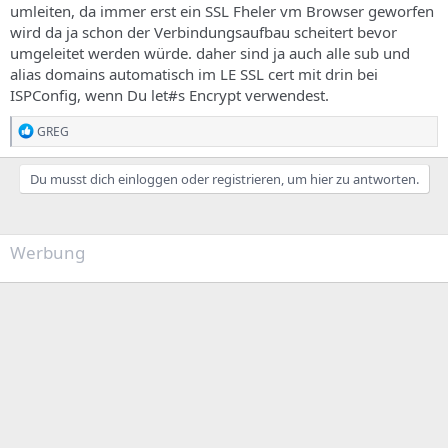
umleiten, da immer erst ein SSL Fheler vm Browser geworfen
wird da ja schon der Verbindungsaufbau scheitert bevor
umgeleitet werden würde. daher sind ja auch alle sub und
alias domains automatisch im LE SSL cert mit drin bei
ISPConfig, wenn Du let#s Encrypt verwendest.
R
GREG
e
a
k
Du musst dich einloggen oder registrieren, um hier zu antworten.
t
i
o
n
Werbung
e
n
: