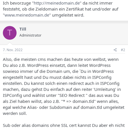
Ich bevorzuge "
http://meinedomain.de
" da nicht immer
feststeht, ob die Zieldomain ein Zertifikat hat und/oder auf
"
www.meinedomain.de
" umgeleitet wird.
Till
T
Administrator
7. Nov. 2022
#2
Also, die meisten cms machen das heute von welbst, wenn
Du also z.B. WordPress einsetzt, dann leitet WordPress
sowieso immer uf die Domain um, die ´Du in WordPress
eingestellt hast und Du musst dabei nichts in ISPConfig
einstellen. Du kannst solch einen redirect auch in ISPConfig
machen, dazu gehst Du einfach auf den reiter 'Umleitung' in
ISPConfig und wählst unter "SEO Redirect " das aus was Du
als Ziel haben willst, also z.B. "* => domain.tld" wenn alles,
egal welche Alias- oder Subdomain auf domain.tld umgeleitet
werden soll.
Sub oder alias domains ohne SSL cert kannst Du aber eh nicht