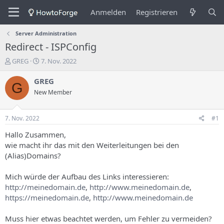
Anmelden
Registrieren
Server Administration
Redirect - ISPConfig
E
E
GREG
7. Nov. 2022
r
r
s
s
GREG
G
t
t
New Member
e
e
l
l
l
l
7. Nov. 2022
#1
e
u
r
n
Hallo Zusammen,
d
g
wie macht ihr das mit den Weiterleitungen bei den
e
s
(Alias)Domains?
s
d
T
a
Mich würde der Aufbau des Links interessieren:
h
t
http://meinedomain.de
,
http://www.meinedomain.de
,
e
u
m
m
https://meinedomain.de
,
http://www.meinedomain.de
a
s
Muss hier etwas beachtet werden, um Fehler zu vermeiden?