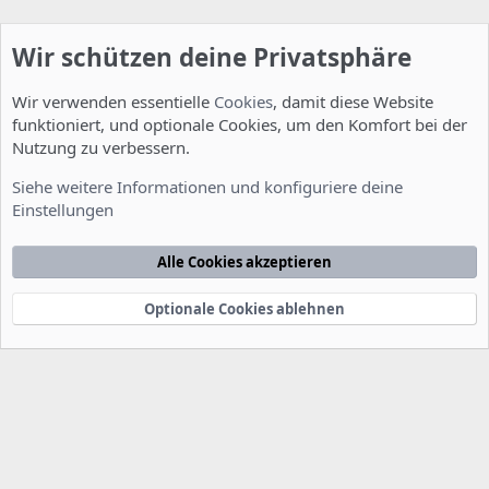
Wir schützen deine Privatsphäre
Wir verwenden essentielle
Cookies
, damit diese Website
funktioniert, und optionale Cookies, um den Komfort bei der
Nutzung zu verbessern.
Server Administration
Siehe weitere Informationen und konfiguriere deine
Einstellungen
Cookies
Deutsch [Du]
Kontakt
Nutzungsbedingungen
Datenschutzerklärung
Hilfe
Alle Cookies akzeptieren
Startseite
R
S
S
Optionale Cookies ablehnen
®
Community platform by XenForo
© 2010-2022 XenForo Ltd.
-
Deutsch von
-
xenDach
©2010-2014
F
e
e
d