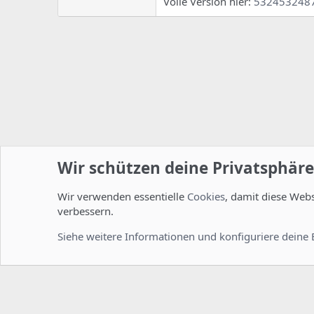
Volle Version hier:
5324532487
Wir schützen deine Privatsphäre
Wir verwenden essentielle
Cookies
, damit diese Web
Startseite
Foren
Linux Foren
Server Administration
verbessern.
Cookies
Deutsch [Du]
Siehe weitere Informationen und konfiguriere deine 
Comm