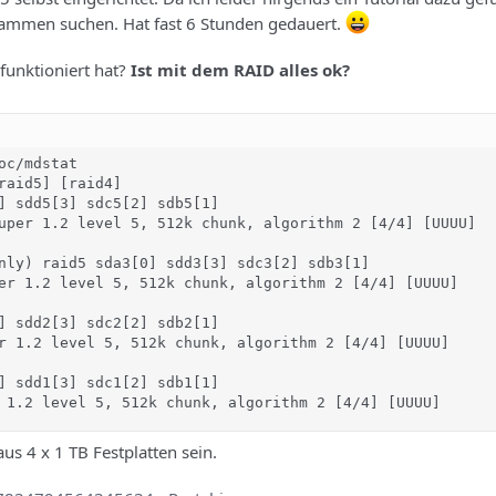
sammen suchen. Hat fast 6 Stunden gedauert.
 funktioniert hat?
Ist mit dem RAID alles ok?
oc/mdstat

raid5] [raid4]

] sdd5[3] sdc5[2] sdb5[1]

uper 1.2 level 5, 512k chunk, algorithm 2 [4/4] [UUUU]

nly) raid5 sda3[0] sdd3[3] sdc3[2] sdb3[1]

er 1.2 level 5, 512k chunk, algorithm 2 [4/4] [UUUU]

] sdd2[3] sdc2[2] sdb2[1]

r 1.2 level 5, 512k chunk, algorithm 2 [4/4] [UUUU]

] sdd1[3] sdc1[2] sdb1[1]

 1.2 level 5, 512k chunk, algorithm 2 [4/4] [UUUU]
us 4 x 1 TB Festplatten sein.