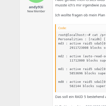
musste ich's mir irgendwie zu
andy93i
New Member
Ich wollte fragen ob mein Plan
Code:
root@localhost:~# cat /pr
Personalities : [raid6] [
md3 : active raid5 sda5[0
      2911723008 blocks s
md2 : active (auto-read-o
      11712000 blocks sup
md1 : active raid5 sda2[0
      5853696 blocks supe
md0 : active raid5 sda1[0
      582144 blocks super
Das soll ein RAID 5 bestehend a