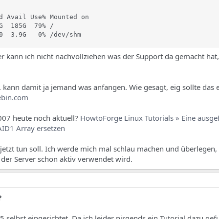
d Avail Use% Mounted on

G  185G  79% /

0  3.9G   0% /dev/shm
der kann ich nicht nachvollziehen was der Support da gemacht hat,
 kann damit ja jemand was anfangen. Wie gesagt, eig sollte das 
ebin.com
007 heute noch aktuell?
HowtoForge Linux Tutorials » Eine ausge
AID1 Array ersetzen
h jetzt tun soll. Ich werde mich mal schlau machen und überlegen,
da der Server schon aktiv verwendet wird.
?
 selbst eingerichtet. Da ich leider nirgends ein Tutorial dazu ge