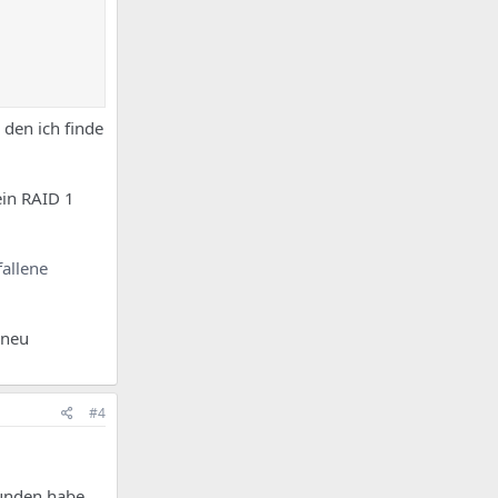
 den ich finde
ein RAID 1
fallene
 neu
#4
funden habe,