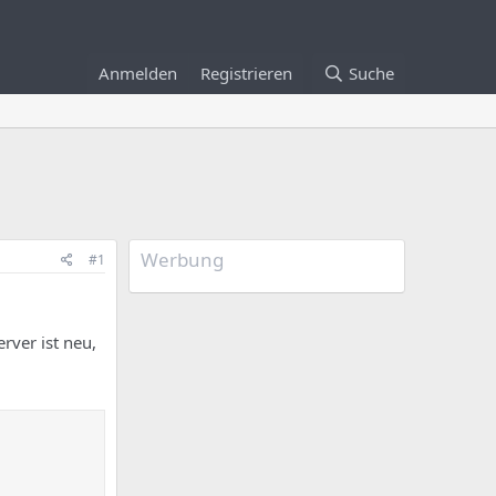
Anmelden
Registrieren
Suche
Werbung
#1
rver ist neu,