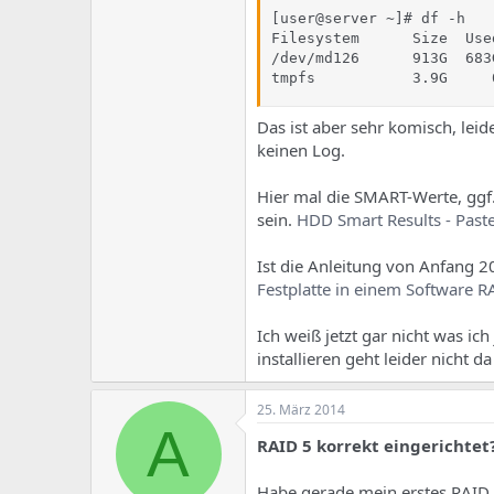
[user@server ~]# df -h

Filesystem      Size  Use
/dev/md126      913G  683
tmpfs           3.9G     
Das ist aber sehr komisch, lei
keinen Log.
Hier mal die SMART-Werte, ggf.
sein.
HDD Smart Results - Past
Ist die Anleitung von Anfang 2
Festplatte in einem Software R
Ich weiß jetzt gar nicht was ic
installieren geht leider nicht 
25. März 2014
A
RAID 5 korrekt eingerichtet
Habe gerade mein erstes RAID 5