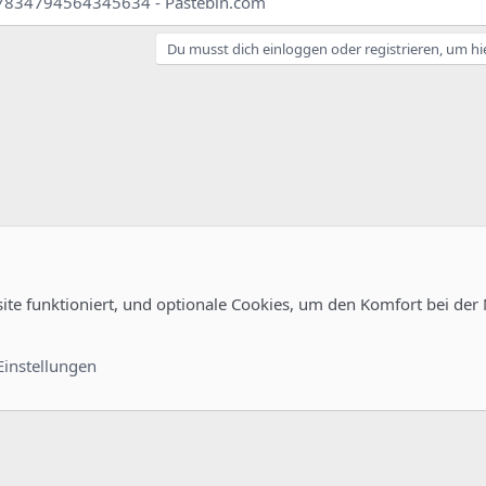
834794564345634 - Pastebin.com
Du musst dich einloggen oder registrieren, um hi
site funktioniert, und optionale Cookies, um den Komfort bei der
Kontakt
Nutzungsb
Einstellungen
®
unity platform by XenForo
© 2010-2022 XenForo Ltd.
-
Deutsch von xenDach
©2010