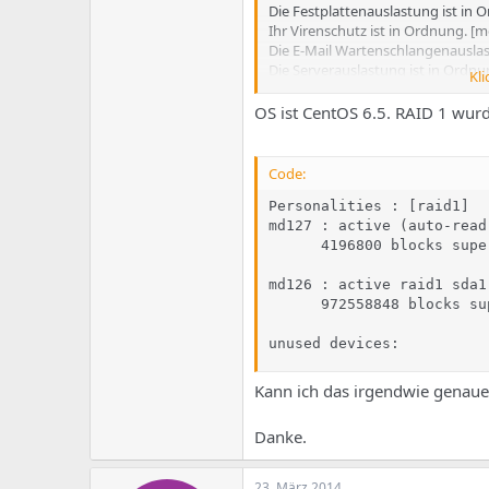
e
u
Die Festplattenauslastung ist in O
m
m
Ihr Virenschutz ist in Ordnung. [me
a
Die E-Mail Wartenschlangenauslast
s
Die Serverauslastung ist in Ordnun
Kli
Alle benötigten Dienste sind online
Das System Protokoll ist in Ordnun
OS ist CentOS 6.5. RAID 1 wurde
kritisch:
Das RAID hat eine DEFEKTE Festplat
Code:
Personalities : [raid1] 

md127 : active (auto-read
      4196800 blocks supe
md126 : active raid1 sda1[
      972558848 blocks su
unused devices:
Kann ich das irgendwie genauer
Danke.
23. März 2014