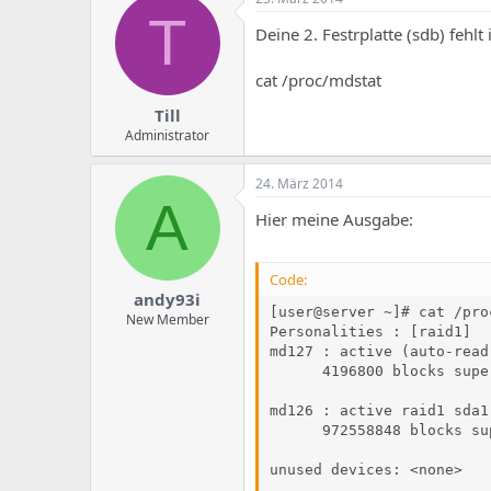
T
Deine 2. Festrplatte (sdb) fehlt
cat /proc/mdstat
Till
Administrator
24. März 2014
A
Hier meine Ausgabe:
Code:
andy93i
[user@server ~]# cat /proc
New Member
Personalities : [raid1]

md127 : active (auto-read
      4196800 blocks supe
md126 : active raid1 sda1[
      972558848 blocks su
unused devices: <none>
