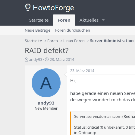
Startseite
Foren
Aktuelles
Neue Beiträge
Foren durchsuchen
Startseite
Foren
Linux Foren
Server Administration
RAID defekt?
E
E
andy93
23. März 2014
r
r
s
s
23. März 2014
t
t
A
Hi,
e
e
l
l
l
l
habe gerade einen neuen Server
e
u
deswegen wundert mich das do
andy93
r
n
d
g
New Member
e
s
Server: server.domain.com (Redha
s
d
T
a
Status: critical (0 unbekannt, 0 Inf
h
t
in Ordnung: