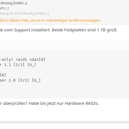
rdnung [mehr...]
hr...]
ung ist in Ordnung [mehr...]
g [mehr...]
cke in dieses Feld, um es in vollständiger Größe anzuzeigen.
 [mehr...]
g [mehr...]
 vom Support installiert. Beide Festplatten sind 1 TB groß.
te. Bitte schnellstmöglich ersetzen! [mehr...]
-only) raid1 sda2[0]

r 1.1 [2/1] [U_]

0]

per 1.0 [2/1] [U_]

 überprüfen? Hatte bis jetzt nur Hardware RAIDs.