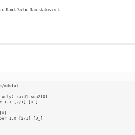
 im Raid. Siehe Raidstatus mit:
/mdstat

-only) raid1 sda2[0]

r 1.1 [2/1] [U_]

0]

per 1.0 [2/1] [U_]
