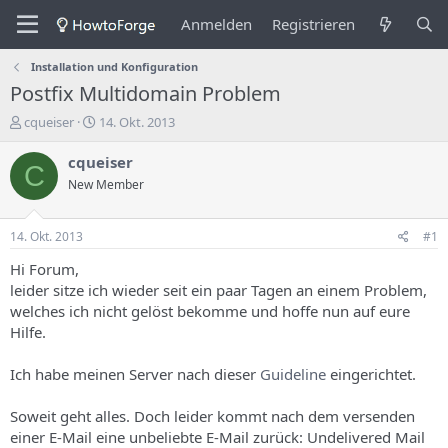
Anmelden
Registrieren
Installation und Konfiguration
Postfix Multidomain Problem
E
E
cqueiser
14. Okt. 2013
r
r
s
s
cqueiser
C
t
t
New Member
e
e
l
l
l
l
14. Okt. 2013
#1
e
u
r
n
Hi Forum,
d
g
leider sitze ich wieder seit ein paar Tagen an einem Problem,
e
s
welches ich nicht gelöst bekomme und hoffe nun auf eure
s
d
Hilfe.
T
a
h
t
Ich habe meinen Server nach dieser
Guideline
eingerichtet.
e
u
m
m
a
Soweit geht alles. Doch leider kommt nach dem versenden
s
einer E-Mail eine unbeliebte E-Mail zurück: Undelivered Mail