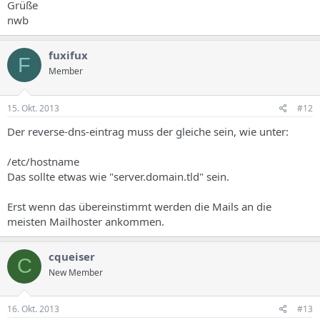
Grüße
nwb
echo server1.example.com > /etc/hostname
/etc/init.d/hostname restart
fuxifux
Afterwards, run
F
Member
hostname
hostname -f
15. Okt. 2013
#12
Both should show server1.example.com now.
Der reverse-dns-eintrag muss der gleiche sein, wie unter:
/etc/hostname
Das sollte etwas wie "server.domain.tld" sein.
Erst wenn das übereinstimmt werden die Mails an die
meisten Mailhoster ankommen.
cqueiser
C
New Member
16. Okt. 2013
#13