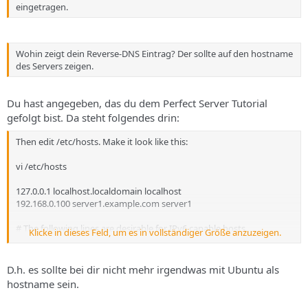
eingetragen.
Wohin zeigt dein Reverse-DNS Eintrag? Der sollte auf den hostname
des Servers zeigen.
Du hast angegeben, das du dem Perfect Server Tutorial
gefolgt bist. Da steht folgendes drin:
Then edit /etc/hosts. Make it look like this:
vi /etc/hosts
127.0.0.1 localhost.localdomain localhost
192.168.0.100 server1.example.com server1
# The following lines are desirable for IPv6 capable hosts
Klicke in dieses Feld, um es in vollständiger Größe anzuzeigen.
::1 ip6-localhost ip6-loopback
fe00::0 ip6-localnet
ff00::0 ip6-mcastprefix
D.h. es sollte bei dir nicht mehr irgendwas mit Ubuntu als
ff02::1 ip6-allnodes
hostname sein.
ff02::2 ip6-allrouters
Now run