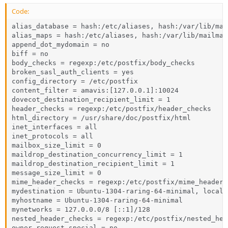
Code:
alias_database = hash:/etc/aliases, hash:/var/lib/mai
alias_maps = hash:/etc/aliases, hash:/var/lib/mailman
append_dot_mydomain = no

biff = no

body_checks = regexp:/etc/postfix/body_checks

broken_sasl_auth_clients = yes

config_directory = /etc/postfix

content_filter = amavis:[127.0.0.1]:10024

dovecot_destination_recipient_limit = 1

header_checks = regexp:/etc/postfix/header_checks

html_directory = /usr/share/doc/postfix/html

inet_interfaces = all

inet_protocols = all

mailbox_size_limit = 0

maildrop_destination_concurrency_limit = 1

maildrop_destination_recipient_limit = 1

message_size_limit = 0

mime_header_checks = regexp:/etc/postfix/mime_header_c
mydestination = Ubuntu-1304-raring-64-minimal, localh
myhostname = Ubuntu-1304-raring-64-minimal

mynetworks = 127.0.0.0/8 [::1]/128

nested_header_checks = regexp:/etc/postfix/nested_hea
owner_request_special = no
