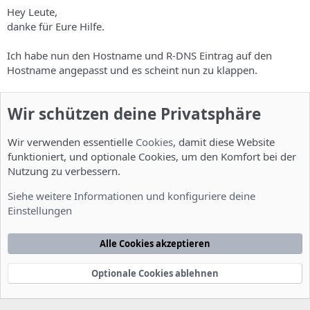
Hey Leute,
danke für Eure Hilfe.
Ich habe nun den Hostname und R-DNS Eintrag auf den
Hostname angepasst und es scheint nun zu klappen.
Nur bei Hotmail scheint es nicht anzukommen...
Wir schützen deine Privatsphäre
Danke danke!
Wir verwenden essentielle
Cookies
, damit diese Website
funktioniert, und optionale Cookies, um den Komfort bei der
Du musst dich einloggen oder registrieren, um hier zu antworten.
Nutzung zu verbessern.
Siehe weitere Informationen und konfiguriere deine
Werbung
Einstellungen
Alle Cookies akzeptieren
Installation und Konfiguration
Optionale Cookies ablehnen
Cookies
Deutsch [Du]
Kontakt
Nutzungsbedingungen
Datenschutzerklärung
Hilfe