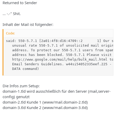
Returned to Sender
... -.-" Shit.
Inhalt der Mail ist folgender:
Code:
said: 550-5.7.1 [2a01:4f8:d16:4709::2       1] Our sy
   unusual rate 550-5.7.1 of unsolicited mail origina
   address. To protect our 550-5.7.1 users from spam,
   address has been blocked. 550-5.7.1 Please visit

   http://www.google.com/mail/help/bulk_mail.html to 
   Email Senders Guidelines. w44si54052335eef.225 - g
   DATA command)
Die Infos zum Setup:
domain-1.tld wird ausschließlich für den Server (mail,server-
config) genutzt
domain-2.tld Kunde 1 (www/mail.domain-2.tld)
domain-3.tld Kunde 2 (www/mail.domain-3.tld)