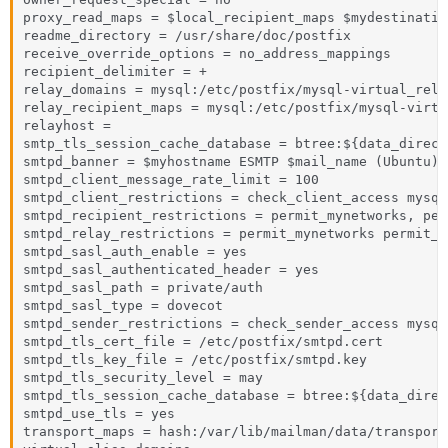
proxy_read_maps = $local_recipient_maps $mydestinatio
readme_directory = /usr/share/doc/postfix

receive_override_options = no_address_mappings

recipient_delimiter = +

relay_domains = mysql:/etc/postfix/mysql-virtual_rela
relay_recipient_maps = mysql:/etc/postfix/mysql-virtu
relayhost =

smtp_tls_session_cache_database = btree:${data_direct
smtpd_banner = $myhostname ESMTP $mail_name (Ubuntu)

smtpd_client_message_rate_limit = 100

smtpd_client_restrictions = check_client_access mysql
smtpd_recipient_restrictions = permit_mynetworks, per
smtpd_relay_restrictions = permit_mynetworks permit_s
smtpd_sasl_auth_enable = yes

smtpd_sasl_authenticated_header = yes

smtpd_sasl_path = private/auth

smtpd_sasl_type = dovecot

smtpd_sender_restrictions = check_sender_access mysql
smtpd_tls_cert_file = /etc/postfix/smtpd.cert

smtpd_tls_key_file = /etc/postfix/smtpd.key

smtpd_tls_security_level = may

smtpd_tls_session_cache_database = btree:${data_direc
smtpd_use_tls = yes

transport_maps = hash:/var/lib/mailman/data/transport