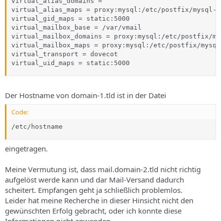
virtual_alias_domains =

virtual_alias_maps = proxy:mysql:/etc/postfix/mysql-v
virtual_gid_maps = static:5000

virtual_mailbox_base = /var/vmail

virtual_mailbox_domains = proxy:mysql:/etc/postfix/my
virtual_mailbox_maps = proxy:mysql:/etc/postfix/mysql
virtual_transport = dovecot

virtual_uid_maps = static:5000
Der Hostname von domain-1.tld ist in der Datei
Code:
/etc/hostname
eingetragen.
Meine Vermutung ist, dass mail.domain-2.tld nicht richtig
aufgelöst werde kann und dar Mail-Versand dadurch
scheitert. Empfangen geht ja schließlich problemlos.
Leider hat meine Recherche in dieser Hinsicht nicht den
gewünschten Erfolg gebracht, oder ich konnte diese
Informationen nicht anwenden.