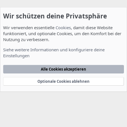
Wir schützen deine Privatsphäre
Wir verwenden essentielle
Cookies
, damit diese Website
funktioniert, und optionale Cookies, um den Komfort bei der
Nutzung zu verbessern.
Installation und Konfiguration
Siehe weitere Informationen und konfiguriere deine
Einstellungen
Cookies
Deutsch [Du]
Kontakt
Nutzungsbedingungen
Datenschutzerklärung
Hilfe
Alle Cookies akzeptieren
Startseite
R
S
S
Optionale Cookies ablehnen
®
Community platform by XenForo
© 2010-2022 XenForo Ltd.
-
Deutsch von
-
xenDach
©2010-2014
F
e
e
d