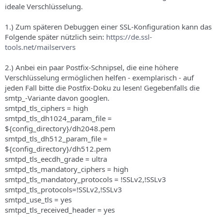
ideale Verschlüsselung.
1.) Zum späteren Debuggen einer SSL-Konfiguration kann das
Folgende später nützlich sein:
https://de.ssl-
tools.net/mailservers
2.) Anbei ein paar Postfix-Schnipsel, die eine höhere
Verschlüsselung ermöglichen helfen - exemplarisch - auf
jeden Fall bitte die Postfix-Doku zu lesen! Gegebenfalls die
smtp_-Variante davon googlen.
smtpd_tls_ciphers = high
smtpd_tls_dh1024_param_file =
${config_directory}/dh2048.pem
smtpd_tls_dh512_param_file =
${config_directory}/dh512.pem
smtpd_tls_eecdh_grade = ultra
smtpd_tls_mandatory_ciphers = high
smtpd_tls_mandatory_protocols = !SSLv2,!SSLv3
smtpd_tls_protocols=!SSLv2,!SSLv3
smtpd_use_tls = yes
smtpd_tls_received_header = yes