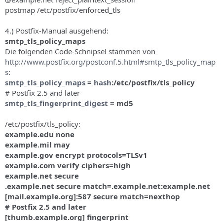
postmap /etc/postfix/enforced_tls
4.) Postfix-Manual ausgehend:
smtp_tls_policy_maps
Die folgenden Code-Schnipsel stammen von
http://www.postfix.org/postconf.5.html#smtp_tls_policy_map
s
:
smtp_tls_policy_maps
=
hash
:/etc/postfix/tls_policy
# Postfix 2.5 and later
smtp_tls_fingerprint_digest
= md5
/etc/postfix/tls_policy:
example.edu none
example.mil may
example.gov encrypt protocols=TLSv1
example.com verify ciphers=high
example.net secure
.example.net secure match=.example.net:example.net
[mail.example.org]:587 secure match=nexthop
# Postfix 2.5 and later
[thumb.example.org] fingerprint