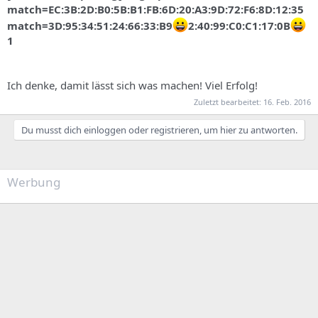
match=EC:3B:2D:B0:5B:B1:FB:6D:20:A3:9D:72:F6:8D:12:35
match=3D:95:34:51:24:66:33:B9
2:40:99:C0:C1:17:0B
1
Ich denke, damit lässt sich was machen! Viel Erfolg!
Zuletzt bearbeitet:
16. Feb. 2016
Du musst dich einloggen oder registrieren, um hier zu antworten.
Werbung