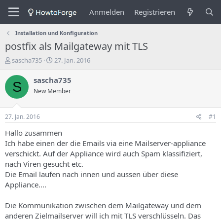
Anmelden
Registrieren
Installation und Konfiguration
postfix als Mailgateway mit TLS
E
E
sascha735
27. Jan. 2016
r
r
s
s
sascha735
S
t
t
New Member
e
e
l
l
l
l
27. Jan. 2016
#1
e
u
r
n
Hallo zusammen
d
g
Ich habe einen der die Emails via eine Mailserver-appliance
e
s
verschickt. Auf der Appliance wird auch Spam klassifiziert,
s
d
nach Viren gesucht etc.
T
a
Die Email laufen nach innen und aussen über diese
h
t
Appliance....
e
u
m
m
a
Die Kommunikation zwischen dem Mailgateway und dem
s
anderen Zielmailserver will ich mit TLS verschlüsseln. Das