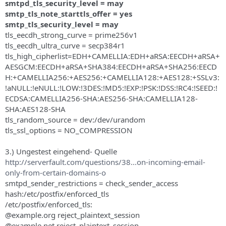
smtpd_tls_security_level = may
smtp_tls_note_starttls_offer = yes
smtp_tls_security_level = may
tls_eecdh_strong_curve = prime256v1
tls_eecdh_ultra_curve = secp384r1
tls_high_cipherlist=EDH+CAMELLIA:EDH+aRSA:EECDH+aRSA+
AESGCM:EECDH+aRSA+SHA384:EECDH+aRSA+SHA256:EECD
H:+CAMELLIA256:+AES256:+CAMELLIA128:+AES128:+SSLv3:
!aNULL:!eNULL:!LOW:!3DES:!MD5:!EXP:!PSK:!DSS:!RC4:!SEED:!
ECDSA:CAMELLIA256-SHA:AES256-SHA:CAMELLIA128-
SHA:AES128-SHA
tls_random_source = dev:/dev/urandom
tls_ssl_options = NO_COMPRESSION
3.) Ungestest eingehend- Quelle
http://serverfault.com/questions/38...on-incoming-email-
only-from-certain-domains-o
smtpd_sender_restrictions = check_sender_access
hash:/etc/postfix/enforced_tls
/etc/postfix/enforced_tls:
@example.org reject_plaintext_session
@example.net reject_plaintext_session