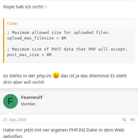
Nope hab ich nicht -:
Code:
; Maximum allowed size for uploaded files.

upload_max_filesize = 8M

; Maximum size of POST data that PHP will accept.

post_max_size = 8M
so stehts in der php.ini
das ist ja das dilemma! Es steht
drin aber will nicht!
Feanwulf
F
Member
21. Sep. 2009
#8
Habe mir jetzt mit ner eigenen PHP.INI Datei in dem Web
geholfen: