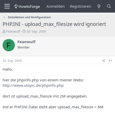
Anmelden
Registrieren
Installation und Konfiguration
PHP.INI - upload_max_filesize wird ignoriert
E
E
Feanwulf
20. Sep. 2009
r
r
s
s
Feanwulf
F
t
t
Member
e
e
l
l
l
l
20. Sep. 2009
#1
e
u
r
n
Hallo,
d
g
e
s
hier die phpinfo.php von einem meiner Webs:
s
d
http://www.utopic.de/phpinfo.php
T
a
h
t
dort ist upload_max_filesize mit 2M angegeben.
e
u
m
m
a
Ind er PHP.INI Datei steht aber upload_max_filesize = 8M
s