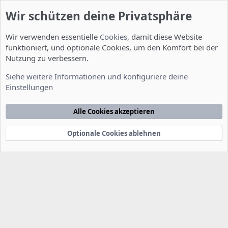
Wir schützen deine Privatsphäre
Wir verwenden essentielle
Cookies
, damit diese Website
funktioniert, und optionale Cookies, um den Komfort bei der
Nutzung zu verbessern.
Installation und Konfiguration
Siehe weitere Informationen und konfiguriere deine
Einstellungen
Cookies
Deutsch [Du]
Kontakt
Nutzungsbedingungen
Datenschutzerklärung
Hilfe
Alle Cookies akzeptieren
Startseite
R
S
S
Optionale Cookies ablehnen
®
Community platform by XenForo
© 2010-2022 XenForo Ltd.
-
Deutsch von
-
xenDach
©2010-2014
F
e
e
d