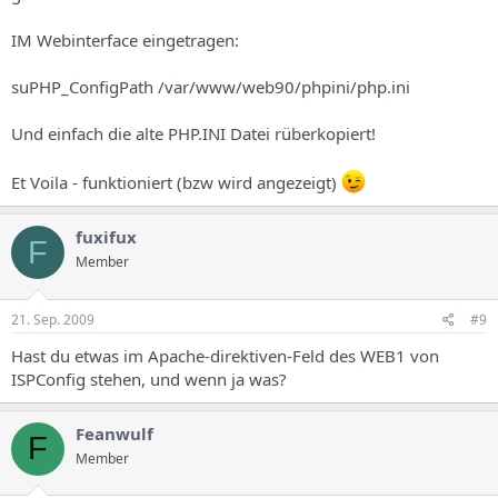
IM Webinterface eingetragen:
suPHP_ConfigPath /var/www/web90/phpini/php.ini
Und einfach die alte PHP.INI Datei rüberkopiert!
Et Voila - funktioniert (bzw wird angezeigt)
fuxifux
F
Member
21. Sep. 2009
#9
Hast du etwas im Apache-direktiven-Feld des WEB1 von
ISPConfig stehen, und wenn ja was?
Feanwulf
F
Member