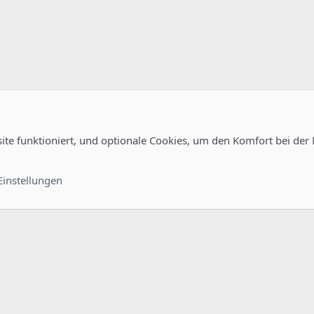
site funktioniert, und optionale Cookies, um den Komfort bei der
Kontakt
Nutzungsb
Einstellungen
®
unity platform by XenForo
© 2010-2022 XenForo Ltd.
-
Deutsch von xenDach
©2010