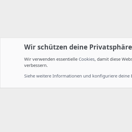
Wir schützen deine Privatsphäre
Wir verwenden essentielle
Cookies
, damit diese Web
Startseite
Foren
Linux Foren
Fragen zu Howtos
verbessern.
Cookies
Deutsch [Du]
Siehe weitere Informationen und konfiguriere deine 
Comm