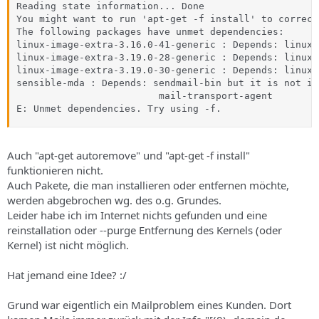
s
Reading state information... Done

You might want to run 'apt-get -f install' to correct 
The following packages have unmet dependencies:

linux-image-extra-3.16.0-41-generic : Depends: linux-
linux-image-extra-3.19.0-28-generic : Depends: linux-
linux-image-extra-3.19.0-30-generic : Depends: linux-
sensible-mda : Depends: sendmail-bin but it is not in
                         mail-transport-agent

E: Unmet dependencies. Try using -f.
Auch "apt-get autoremove" und "apt-get -f install"
funktionieren nicht.
Auch Pakete, die man installieren oder entfernen möchte,
werden abgebrochen wg. des o.g. Grundes.
Leider habe ich im Internet nichts gefunden und eine
reinstallation oder --purge Entfernung des Kernels (oder
Kernel) ist nicht möglich.
Hat jemand eine Idee? :/
Grund war eigentlich ein Mailproblem eines Kunden. Dort