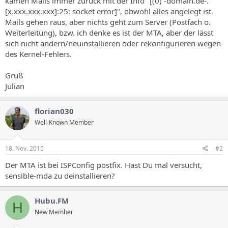
kamen Mails immer zurück mit der Info "[(0) -domain.de-.
[x.xxx.xxx.xxx]:25: socket error]", obwohl alles angelegt ist.
Mails gehen raus, aber nichts geht zum Server (Postfach o.
Weiterleitung), bzw. ich denke es ist der MTA, aber der lässt
sich nicht ändern/neuinstallieren oder rekonfigurieren wegen
des Kernel-Fehlers.
Gruß
Julian
florian030
Well-Known Member
18. Nov. 2015
#2
Der MTA ist bei ISPConfig postfix. Hast Du mal versucht,
sensible-mda zu deinstallieren?
Hubu.FM
H
New Member