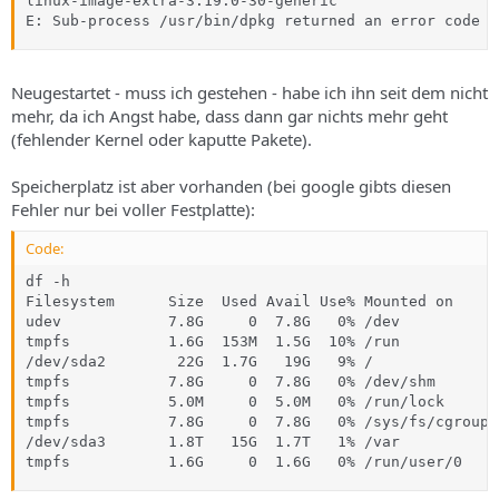
linux-image-extra-3.19.0-30-generic

E: Sub-process /usr/bin/dpkg returned an error code (
Neugestartet - muss ich gestehen - habe ich ihn seit dem nicht
mehr, da ich Angst habe, dass dann gar nichts mehr geht
(fehlender Kernel oder kaputte Pakete).
Speicherplatz ist aber vorhanden (bei google gibts diesen
Fehler nur bei voller Festplatte):
Code:
df -h

Filesystem      Size  Used Avail Use% Mounted on

udev            7.8G     0  7.8G   0% /dev

tmpfs           1.6G  153M  1.5G  10% /run

/dev/sda2        22G  1.7G   19G   9% /

tmpfs           7.8G     0  7.8G   0% /dev/shm

tmpfs           5.0M     0  5.0M   0% /run/lock

tmpfs           7.8G     0  7.8G   0% /sys/fs/cgroup

/dev/sda3       1.8T   15G  1.7T   1% /var

tmpfs           1.6G     0  1.6G   0% /run/user/0