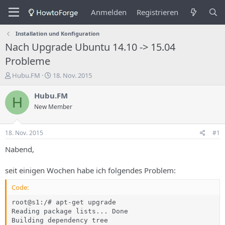
Anmelden
Registrieren
Installation und Konfiguration
Nach Upgrade Ubuntu 14.10 -> 15.04
Probleme
E
E
Hubu.FM
18. Nov. 2015
r
r
s
s
Hubu.FM
H
t
t
New Member
e
e
l
l
l
l
18. Nov. 2015
#1
e
u
r
n
Nabend,
d
g
e
s
seit einigen Wochen habe ich folgendes Problem:
s
d
T
a
Code:
h
t
e
u
root@s1:/# apt-get upgrade

m
m
Reading package lists... Done

a
Building dependency tree   
