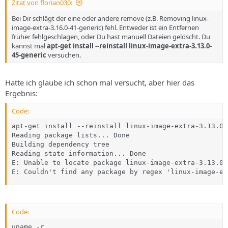
Zitat von florian030:
Bei Dir schlägt der eine oder andere remove (z.B. Removing linux-
image-extra-3.16.0-41-generic) fehl. Entweder ist ein Entfernen
früher fehlgeschlagen, oder Du hast manuell Dateien gelöscht. Du
kannst mal
apt-get install --reinstall
linux-image-extra-3.13.0-
45-generic
versuchen.
Hatte ich glaube ich schon mal versucht, aber hier das
Ergebnis:
Code:
apt-get install --reinstall linux-image-extra-3.13.0-
Reading package lists... Done

Building dependency tree    

Reading state information... Done

E: Unable to locate package linux-image-extra-3.13.0-
E: Couldn't find any package by regex 'linux-image-ex
Code:
uname -r
