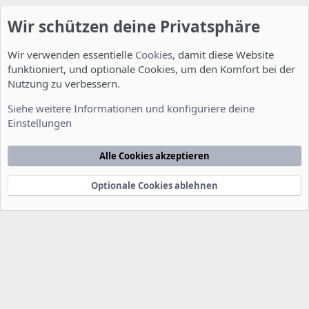
Wir schützen deine Privatsphäre
Wir verwenden essentielle
Cookies
, damit diese Website
funktioniert, und optionale Cookies, um den Komfort bei der
Nutzung zu verbessern.
Installation und Konfiguration
Siehe weitere Informationen und konfiguriere deine
Einstellungen
Cookies
Deutsch [Du]
Kontakt
Nutzungsbedingungen
Datenschutzerklärung
Hilfe
Alle Cookies akzeptieren
Startseite
R
S
S
Optionale Cookies ablehnen
®
Community platform by XenForo
© 2010-2022 XenForo Ltd.
-
Deutsch von
-
xenDach
©2010-2014
F
e
e
d