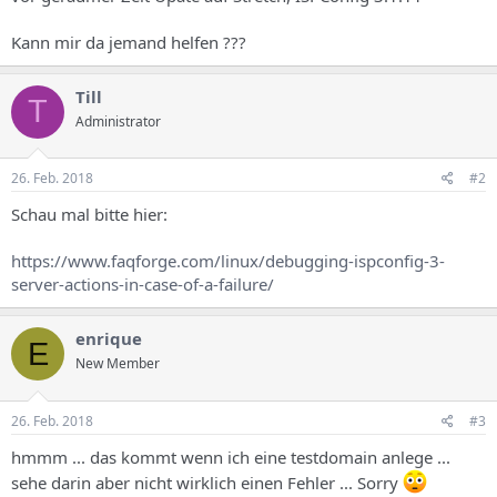
s
Kann mir da jemand helfen ???
Till
T
Administrator
26. Feb. 2018
#2
Schau mal bitte hier:
https://www.faqforge.com/linux/debugging-ispconfig-3-
server-actions-in-case-of-a-failure/
enrique
E
New Member
26. Feb. 2018
#3
hmmm ... das kommt wenn ich eine testdomain anlege ...
sehe darin aber nicht wirklich einen Fehler ... Sorry