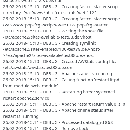
sshusers web112 2>/dev/null
26.02.2018-15:10 - DEBUG - Creating fastcgi starter script
directory: /var/www/php-fcgi-scripts/web112/
26.02.2018-15:10 - DEBUG - Creating fastcgi starter script:
/var/www/php-fcgi-scripts/web112/.php-fcgi-starter
26.02.2018-15:10 - DEBUG - Writing the vhost file:
/etc/apache2/sites-available/test88.de.vhost
26.02.2018-15:10 - DEBUG - Creating symlink:
/etc/apache2/sites-enabled/100-test88.de.vhost-
>/etc/apache2/sites-available/test88.de.vhost
26.02.2018-15:10 - DEBUG - Created AWStats config file:
/etc/awstats/awstats.test88.de.conf
26.02.2018-15:10 - DEBUG - Apache status is: running
26.02.2018-15:10 - DEBUG - Calling function 'restartHttpd'
from module 'web_module'.
26.02.2018-15:11 - DEBUG - Restarting httpd: systemctl
restart apache2.service
26.02.2018-15:11 - DEBUG - Apache restart return value is: 0
26.02.2018-15:11 - DEBUG - Apache online status after
restart is: running
26.02.2018-15:11 - DEBUG - Processed datalog_id 868
26.02.2018-15:11 - DEBUG - Remove Lock: