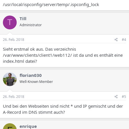
/usr/local/ispconfig/server/temp/.ispconfig_lock
Till
T
Administrator
26. Feb. 2018
#4
Sieht erstmal ok aus. Das verzeichnis
/var/www/clients/client1/web112/ ist da und es enthält eine
index.html datei?
florian030
Well-Known Member
26. Feb. 2018
#5
Und bei den Webseiten sind nicht * und IP gemischt und der
A-Record im DNS stimmt auch?
enrique