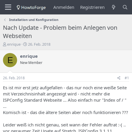
Anmelden
Registrieren
Installation und Konfiguration
Nach Update - Problem beim Anlegen von
Webseiten
E
E
enrique
26. Feb. 2018
r
r
s
s
enrique
E
t
t
New Member
e
e
l
l
l
l
26. Feb. 2018
#1
e
u
r
n
Es ist mir erst jetz aufgefallen - das nur noch eine weiße Seite
d
g
mit Verzeichnisinhalt angezeigt wird - nicht mehr die
e
s
ISPConfig Standard Webseite ... Also einfach nur "Index of / "
s
d
...
T
a
Komisch ist - das die ältere Seiten aber noch funktionieren ???
h
t
e
u
m
m
Leider weiß ich nicht genau, seit wann der Fehler auftrat :-( ..
a
vor geraumer Zeit Upate auf Stretch, ISPConfig 3.1.11