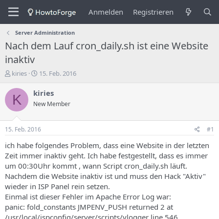
Anmelden
Registrieren
Server Administration
Nach dem Lauf cron_daily.sh ist eine Website
inaktiv
E
E
kiries
15. Feb. 2016
r
r
s
s
kiries
K
t
t
New Member
e
e
l
l
l
l
15. Feb. 2016
#1
e
u
r
n
ich habe folgendes Problem, dass eine Website in der letzten
d
g
Zeit immer inaktiv geht. Ich habe festgestellt, dass es immer
e
s
um 00:30Uhr kommt , wann Script cron_daily.sh läuft.
s
d
Nachdem die Website inaktiv ist und muss den Hack "Aktiv"
T
a
wieder in ISP Panel rein setzen.
h
t
Einmal ist dieser Fehler im Apache Error Log war:
e
u
m
m
panic: fold_constants JMPENV_PUSH returned 2 at
a
/usr/local/ispconfig/server/scripts/vlogger line 546