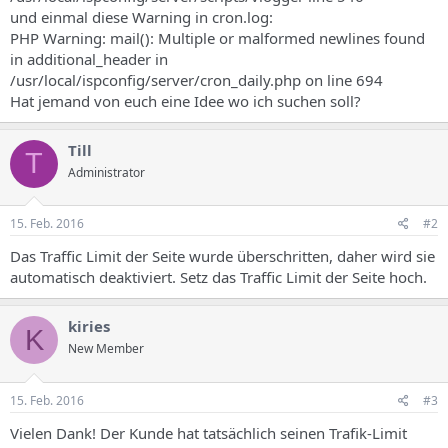
s
und einmal diese Warning in cron.log:
PHP Warning: mail(): Multiple or malformed newlines found
in additional_header in
/usr/local/ispconfig/server/cron_daily.php on line 694
Hat jemand von euch eine Idee wo ich suchen soll?
Till
T
Administrator
15. Feb. 2016
#2
Das Traffic Limit der Seite wurde überschritten, daher wird sie
automatisch deaktiviert. Setz das Traffic Limit der Seite hoch.
kiries
K
New Member
15. Feb. 2016
#3
Vielen Dank! Der Kunde hat tatsächlich seinen Trafik-Limit