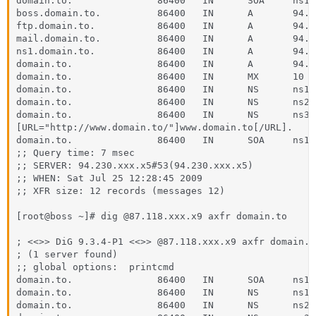
domain.to.               86400   IN      SOA     ns1.
boss.domain.to.          86400   IN      A       94.2
ftp.domain.to.           86400   IN      A       94.2
mail.domain.to.          86400   IN      A       94.2
ns1.domain.to.           86400   IN      A       94.2
domain.to.               86400   IN      A       94.2
domain.to.               86400   IN      MX      10 m
domain.to.               86400   IN      NS      ns1.
domain.to.               86400   IN      NS      ns2.
domain.to.               86400   IN      NS      ns3.
[URL="http://www.domain.to/"]www.domain.to[/URL].    
domain.to.               86400   IN      SOA     ns1.
;; Query time: 7 msec

;; SERVER: 94.230.xxx.x5#53(94.230.xxx.x5)

;; WHEN: Sat Jul 25 12:28:45 2009

;; XFR size: 12 records (messages 12)

[root@boss ~]# dig @87.118.xxx.x9 axfr domain.to

; <<>> DiG 9.3.4-P1 <<>> @87.118.xxx.x9 axfr domain.to
; (1 server found)

;; global options:  printcmd

domain.to.               86400   IN      SOA     ns1.
domain.to.               86400   IN      NS      ns1.
domain.to.               86400   IN      NS      ns2.