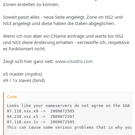
Zonen erstellen zu können.
Soweit passt alles - neue Seite angelegt, Zone im NS2 und
NS3 angelegt und diese haben die Daten abgeglichen.
Wenn ich nun aber ein CName eintrage und warte bis NS2
und NS3 diese Änderung erhalten - verzweifle ich, respektive
es funktioniert nicht.
Zeigt sich hier ganz nett:
www.intodns.com
x5 master (mydns)
x9 / 1x slaves (bind)
Code:
Looks like your nameservers do not agree on the SOA s
87.118.xxx.x9 ->  2009072505

94.230.xxx.x5 ->  2009072507

87.118.xxx.1x ->  2009072505

This can cause some serious problems that is why you 