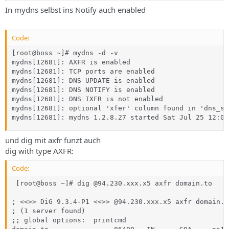
In mydns selbst ins Notify auch enabled
Code:
[root@boss ~]# mydns -d -v

mydns[12681]: AXFR is enabled

mydns[12681]: TCP ports are enabled

mydns[12681]: DNS UPDATE is enabled

mydns[12681]: DNS NOTIFY is enabled

mydns[12681]: DNS IXFR is not enabled

mydns[12681]: optional 'xfer' column found in 'dns_so
mydns[12681]: mydns 1.2.8.27 started Sat Jul 25 12:09
und dig mit axfr funzt auch
dig with type AXFR:
Code:
 [root@boss ~]# dig @94.230.xxx.x5 axfr domain.to

; <<>> DiG 9.3.4-P1 <<>> @94.230.xxx.x5 axfr domain.to
; (1 server found)

;; global options:  printcmd
