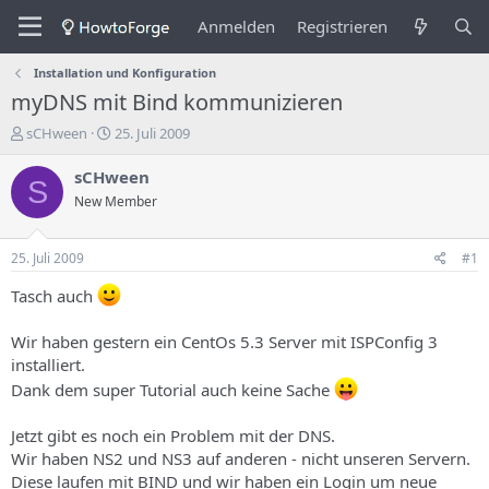
Anmelden
Registrieren
Installation und Konfiguration
myDNS mit Bind kommunizieren
E
E
sCHween
25. Juli 2009
r
r
s
s
sCHween
S
t
t
New Member
e
e
l
l
l
l
25. Juli 2009
#1
e
u
r
n
Tasch auch
d
g
e
s
Wir haben gestern ein CentOs 5.3 Server mit ISPConfig 3
s
d
installiert.
T
a
h
t
Dank dem super Tutorial auch keine Sache
e
u
m
m
Jetzt gibt es noch ein Problem mit der DNS.
a
Wir haben NS2 und NS3 auf anderen - nicht unseren Servern.
s
Diese laufen mit BIND und wir haben ein Login um neue