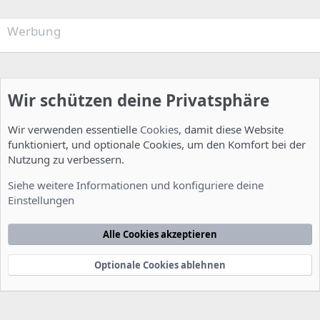
Werbung
Wir schützen deine Privatsphäre
Wir verwenden essentielle
Cookies
, damit diese Website
funktioniert, und optionale Cookies, um den Komfort bei der
Nutzung zu verbessern.
Installation und Konfiguration
Siehe weitere Informationen und konfiguriere deine
Einstellungen
Cookies
Deutsch [Du]
Kontakt
Nutzungsbedingungen
Datenschutzerklärung
Hilfe
Alle Cookies akzeptieren
Startseite
R
S
S
Optionale Cookies ablehnen
®
Community platform by XenForo
© 2010-2022 XenForo Ltd.
-
Deutsch von
-
xenDach
©2010-2014
F
e
e
d