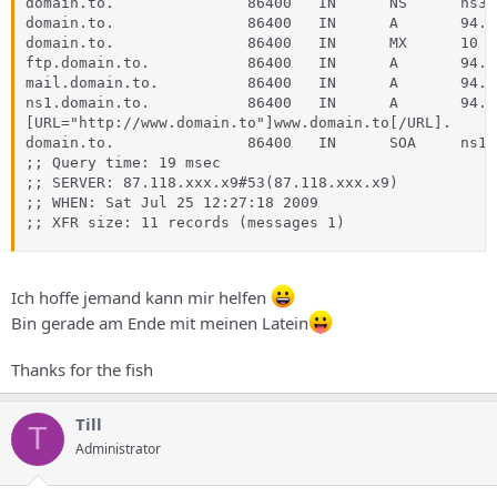
domain.to.               86400   IN      NS      ns3.
domain.to.               86400   IN      A       94.2
domain.to.               86400   IN      MX      10 m
ftp.domain.to.           86400   IN      A       94.2
mail.domain.to.          86400   IN      A       94.2
ns1.domain.to.           86400   IN      A       94.2
[URL="http://www.domain.to"]www.domain.to[/URL].     
domain.to.               86400   IN      SOA     ns1.
;; Query time: 19 msec

;; SERVER: 87.118.xxx.x9#53(87.118.xxx.x9)

;; WHEN: Sat Jul 25 12:27:18 2009

;; XFR size: 11 records (messages 1)
Ich hoffe jemand kann mir helfen
Bin gerade am Ende mit meinen Latein
Thanks for the fish
Till
T
Administrator