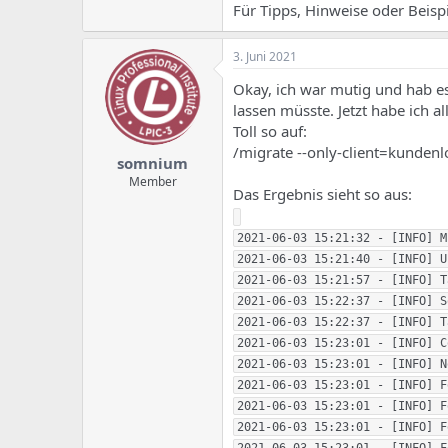
e
u
Für Tipps, Hinweise oder Beisp
m
m
a
s
3. Juni 2021
Okay, ich war mutig und hab es 
lassen müsste. Jetzt habe ich 
Toll so auf:
/migrate --only-client=kunden
somnium
Member
Das Ergebnis sieht so aus:
2021-06-03 15:21:32 - [INFO] M
2021-06-03 15:21:40 - [INFO] U
2021-06-03 15:21:57 - [INFO] T
2021-06-03 15:22:37 - [INFO] S
2021-06-03 15:22:37 - [INFO] T
2021-06-03 15:23:01 - [INFO] C
2021-06-03 15:23:01 - [INFO] N
2021-06-03 15:23:01 - [INFO] F
2021-06-03 15:23:01 - [INFO] F
2021-06-03 15:23:01 - [INFO] F