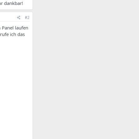
hr dankbar!
#2
m Panel laufen
rufe ich das