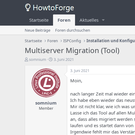
Startseite
Foren
Aktuelles
Neue Beiträge
Foren durchsuchen
Startseite
Foren
ISPConfig
Installation und Konfig
Multiserver Migration (Tool)
E
E
somnium
3. Juni 2021
r
r
s
s
3. Juni 2021
t
t
Moin,
e
e
l
l
l
l
nach langer Zeit mal wieder e
e
u
Ich habe eben wieder das neust
somnium
r
n
Mir ist nicht klar, wie ich was
d
g
Member
Lasse ich das Tool auf allen M
e
s
s
d
an, dass alles migriert werden
T
a
laufen und es startet dann vo
h
t
Irgendwie fehlt mir das Verstä