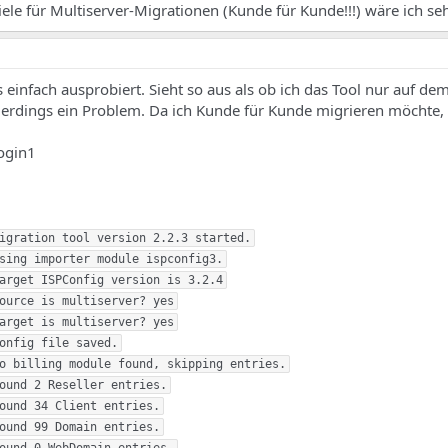
iele für Multiserver-Migrationen (Kunde für Kunde!!!) wäre ich se
einfach ausprobiert. Sieht so aus als ob ich das Tool nur auf de
allerdings ein Problem. Da ich Kunde für Kunde migrieren möchte, 
login1
igration tool version 2.2.3 started.

sing importer module ispconfig3.

arget ISPConfig version is 3.2.4

ource is multiserver? yes

arget is multiserver? yes

onfig file saved.

o billing module found, skipping entries.

ound 2 Reseller entries.

ound 34 Client entries.

ound 99 Domain entries.
