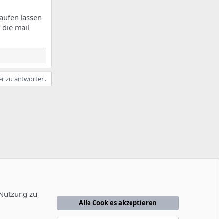
aufen lassen
 die mail
er zu antworten.
 Nutzung zu
Alle Cookies akzeptieren
edingungen
Datenschutzerklärung
Hilfe
Startseite
R