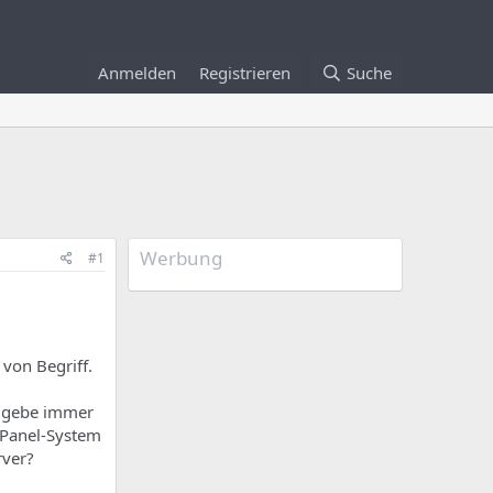
Anmelden
Registrieren
Suche
Werbung
#1
 von Begriff.
nd gebe immer
m Panel-System
rver?