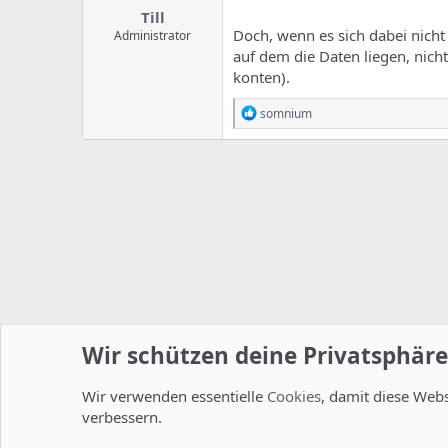
Till
Doch, wenn es sich dabei nich
Administrator
auf dem die Daten liegen, nich
konten).
R
somnium
e
a
k
t
i
o
n
e
n
:
Wir schützen deine Privatsphäre
Wir verwenden essentielle
Cookies
, damit diese Web
Startseite
Foren
ISPConfig
Installation und Konfig
verbessern.
Cookies
Deutsch [Du]