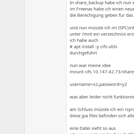
e
u
In share_backup habe ich nun e
m
m
im Freenas habe ich einen neu
a
die Berechigung geben für das
s
und nun müsste ich im ISPConf
unter /mnt ein verzeichniss er
ich habe auch
# apt install -y cifs-utils
durchgeführt
nun war meine idee
mount cifs 10.147.42.73/shar
username=x2,password=y2
was aber leider nicht funktioni
am Schluss müsste ich ein rsyn
diese jpa files befinden sich al
eine Datei sieht so aus