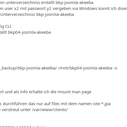
in unterverzeichniss erstellt bkp-joomla-akeeba
en user x2 mit passwort y2 vergeben via Windows konnt ich dis
 Unterverzeichniss bkp-joomla-akeeba
ig CLI
stellt bkp04-joomla-akeeba
e_backup/bkp-joomla-akeeba/ /mnt/bkp04-joomla-akeeba -o
ert und als info erhalte ich die mount man page
c durchführen das nur auf files mit dem namen site-*.jpa
le verstreut unter /var/www/clients/