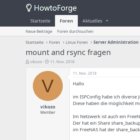
Startseite
Foren
Aktuelles
Neue Beiträge
Foren durchsuchen
Startseite
Foren
Linux Foren
Server Administration
mount and rsync fragen
E
E
vikozo
11. Nov. 2018
r
r
s
s
11. Nov. 2018
t
t
V
Hallo
e
e
l
l
l
l
im ISPConfig habe ich diverse
e
u
Diese haben die möglichkeit mi
vikozo
r
n
d
g
Member
Im Netzwerk ist auch ein FreeN
e
s
Der hat ein Share share_backu
s
d
T
a
im FreeNAS hat der share_back
h
t