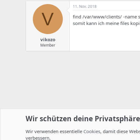
11. Nov. 2018
V
find /var/www/clients/ -name s
somit kann ich meine files kopi
vikozo
Member
Wir schützen deine Privatsphäre
Wir verwenden essentielle
Cookies
, damit diese Web
Startseite
Foren
Linux Foren
Server Administration
verbessern.