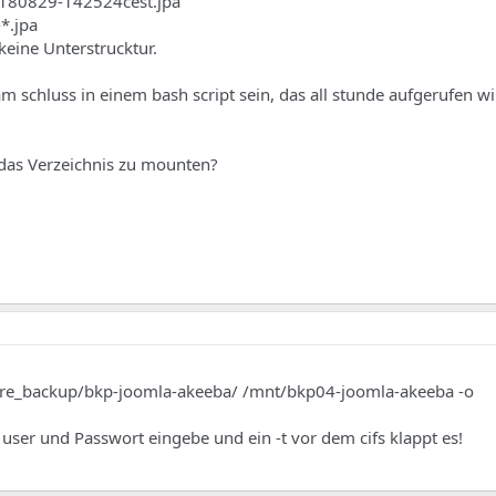
0180829-142524cest.jpa
-*.jpa
keine Unterstrucktur.
m schluss in einem bash script sein, das all stunde aufgerufen wi
 das Verzeichnis zu mounten?
hare_backup/bkp-joomla-akeeba/ /mnt/bkp04-joomla-akeeba -o
 user und Passwort eingebe und ein -t vor dem cifs klappt es!