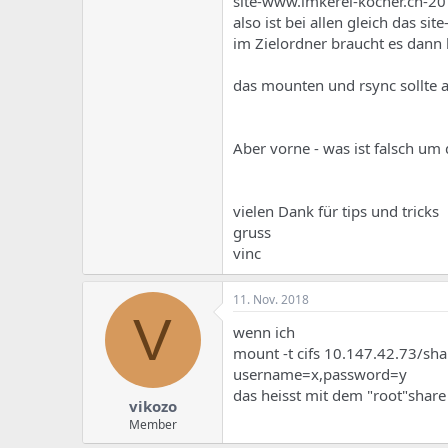
site-www.imkerei-kocher.ch-2
also ist bei allen gleich das site
im Zielordner braucht es dann 
das mounten und rsync sollte a
Aber vorne - was ist falsch um
vielen Dank für tips und tricks
gruss
vinc
11. Nov. 2018
V
wenn ich
mount -t cifs 10.147.42.73/s
username=x,password=y
das heisst mit dem "root"share
vikozo
Member