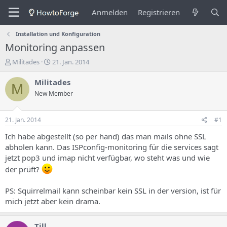
Anmelden
Registrieren
Installation und Konfiguration
Monitoring anpassen
E
E
Militades
21. Jan. 2014
r
r
s
s
Militades
M
t
t
New Member
e
e
l
l
l
l
21. Jan. 2014
#1
e
u
r
n
Ich habe abgestellt (so per hand) das man mails ohne SSL
d
g
abholen kann. Das ISPconfig-monitoring für die services sagt
e
s
jetzt pop3 und imap nicht verfügbar, wo steht was und wie
s
d
der prüft?
T
a
h
t
e
u
PS: Squirrelmail kann scheinbar kein SSL in der version, ist für
m
m
mich jetzt aber kein drama.
a
s
Till