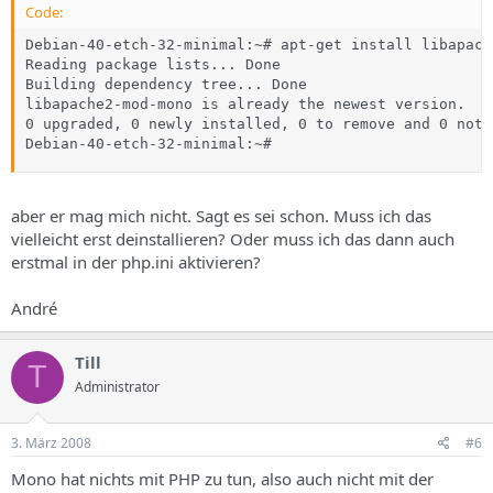
Code:
Debian-40-etch-32-minimal:~# apt-get install libapach
Reading package lists... Done

Building dependency tree... Done

libapache2-mod-mono is already the newest version.

0 upgraded, 0 newly installed, 0 to remove and 0 not 
Debian-40-etch-32-minimal:~#
aber er mag mich nicht. Sagt es sei schon. Muss ich das
vielleicht erst deinstallieren? Oder muss ich das dann auch
erstmal in der php.ini aktivieren?
André
Till
T
Administrator
3. März 2008
#6
Mono hat nichts mit PHP zu tun, also auch nicht mit der