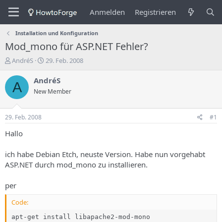
Anmelden
Registrieren
Installation und Konfiguration
Mod_mono für ASP.NET Fehler?
E
E
AndréS
29. Feb. 2008
r
r
s
s
AndréS
A
t
t
New Member
e
e
l
l
l
l
29. Feb. 2008
#1
e
u
r
n
Hallo
d
g
e
s
ich habe Debian Etch, neuste Version. Habe nun vorgehabt
s
d
ASP.NET durch mod_mono zu installieren.
T
a
h
t
per
e
u
m
m
Code:
a
s
apt-get install libapache2-mod-mono