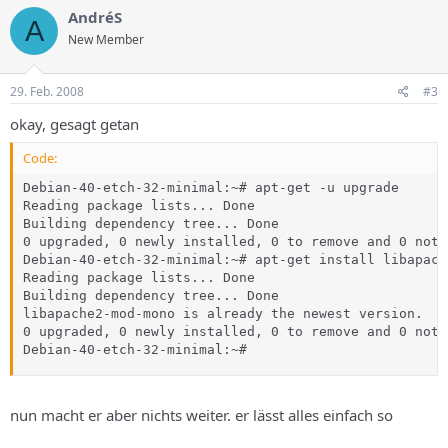
AndréS
A
New Member
29. Feb. 2008
#3
okay, gesagt getan
Code:
Debian-40-etch-32-minimal:~# apt-get -u upgrade

Reading package lists... Done

Building dependency tree... Done

0 upgraded, 0 newly installed, 0 to remove and 0 not 
Debian-40-etch-32-minimal:~# apt-get install libapach
Reading package lists... Done

Building dependency tree... Done

libapache2-mod-mono is already the newest version.

0 upgraded, 0 newly installed, 0 to remove and 0 not 
Debian-40-etch-32-minimal:~#
nun macht er aber nichts weiter. er lässt alles einfach so