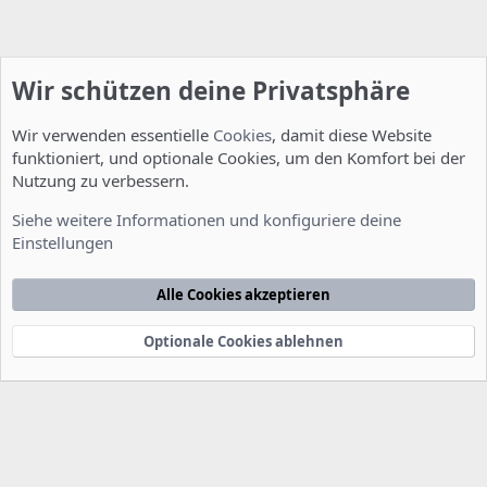
Wir schützen deine Privatsphäre
Wir verwenden essentielle
Cookies
, damit diese Website
funktioniert, und optionale Cookies, um den Komfort bei der
Nutzung zu verbessern.
Installation und Konfiguration
Siehe weitere Informationen und konfiguriere deine
Einstellungen
Cookies
Deutsch [Du]
Kontakt
Nutzungsbedingungen
Datenschutzerklärung
Hilfe
Alle Cookies akzeptieren
Startseite
R
S
S
Optionale Cookies ablehnen
®
Community platform by XenForo
© 2010-2022 XenForo Ltd.
-
Deutsch von
-
xenDach
©2010-2014
F
e
e
d