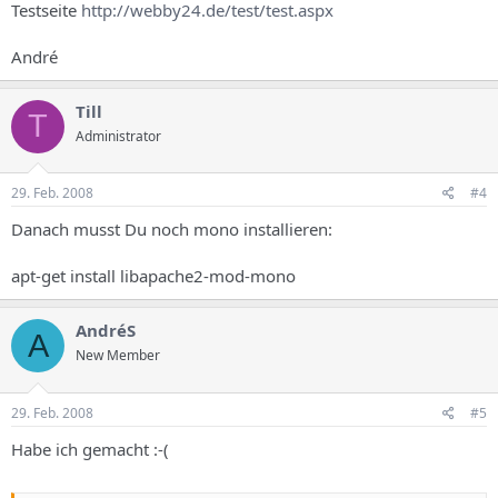
Testseite
http://webby24.de/test/test.aspx
André
Till
T
Administrator
29. Feb. 2008
#4
Danach musst Du noch mono installieren:
apt-get install libapache2-mod-mono
AndréS
A
New Member
29. Feb. 2008
#5
Habe ich gemacht :-(