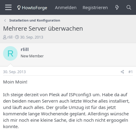
Anmelden
Registrieren
Installation und Konfiguration
Mehrere Server überwachen
E
E
rlill
30. Sep. 2013
r
r
s
s
rlill
R
t
t
New Member
e
e
l
l
l
l
30. Sep. 2013
#1
e
u
r
n
Moin Moin!
d
g
e
s
Ich steige derzeit von Plesk auf ISPconfig3 um. Habe da auf
s
d
den beiden neuen Servern auch letzte Woche alles installiert,
T
a
und läuft auch alles. Der große Umzug ist für das jetzt
h
t
kommende lange Wochenende geplant. Allerdings wünsche
e
u
m
m
ich mir noch eine kleine Sache, die ich noch nicht ergoogeln
a
konnte.
s