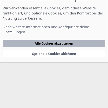
Wir verwenden essentielle
Cookies
, damit diese Website
funktioniert, und optionale Cookies, um den Komfort bei der
Nutzung zu verbessern.
Installation und Konfiguration
Siehe weitere Informationen und konfiguriere deine
Einstellungen
Cookies
Deutsch [Du]
Kontakt
Nutzungsbedingungen
Datenschutzerklärung
Hilfe
Alle Cookies akzeptieren
Startseite
R
S
S
Optionale Cookies ablehnen
®
Community platform by XenForo
© 2010-2022 XenForo Ltd.
-
Deutsch von
-
xenDach
©2010-2014
F
e
e
d