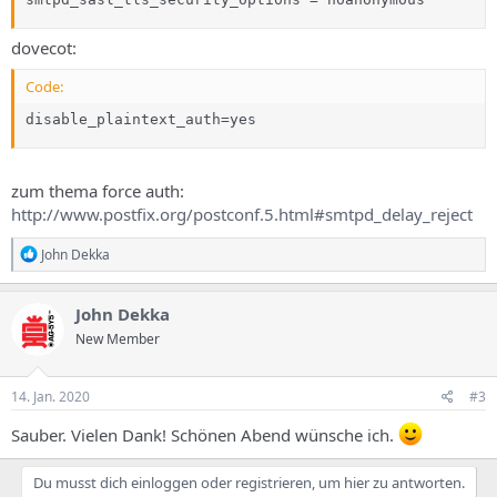
dovecot:
Code:
disable_plaintext_auth=yes
zum thema force auth:
http://www.postfix.org/postconf.5.html#smtpd_delay_reject
R
John Dekka
e
a
k
John Dekka
t
New Member
i
o
n
e
14. Jan. 2020
#3
n
:
Sauber. Vielen Dank! Schönen Abend wünsche ich.
Du musst dich einloggen oder registrieren, um hier zu antworten.