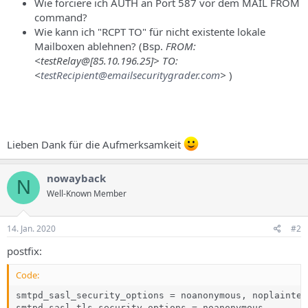
Wie forciere ich AUTH an Port 587 vor dem MAIL FROM
command?
Wie kann ich "RCPT TO" für nicht existente lokale
Mailboxen ablehnen? (Bsp.
FROM:
<testRelay@[85.10.196.25]> TO:
<
testRecipient@emailsecuritygrader.com
>
)
Lieben Dank für die Aufmerksamkeit
nowayback
N
Well-Known Member
14. Jan. 2020
#2
postfix:
Code:
smtpd_sasl_security_options = noanonymous, noplaintext
smtpd_sasl_tls_security_options = noanonymous