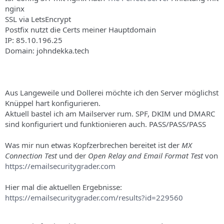
s
nginx
SSL via LetsEncrypt
Postfix nutzt die Certs meiner Hauptdomain
IP: 85.10.196.25
Domain: johndekka.tech
Aus Langeweile und Dollerei möchte ich den Server möglichst
Knüppel hart konfigurieren.
Aktuell bastel ich am Mailserver rum. SPF, DKIM und DMARC
sind konfiguriert und funktionieren auch. PASS/PASS/PASS
Was mir nun etwas Kopfzerbrechen bereitet ist der
MX
Connection Test
und der
Open Relay and Email Format Test
von
https://emailsecuritygrader.com
Hier mal die aktuellen Ergebnisse:
https://emailsecuritygrader.com/results?id=229560