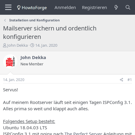
Anmelden
Registrieren
Installation und Konfiguration
Mailserver sichern und ordentlich
konfigurieren
E
E
John Dekka
14. Jan. 2020
r
r
s
s
John Dekka
t
t
New Member
e
e
l
l
l
l
14. Jan. 2020
#1
e
u
r
n
Servus!
d
g
e
s
Auf meinem Rootserver läuft seit einigen Tagen ISPConfig 3.1.
s
d
Alles prima so weit und klappt auch alles.
T
a
h
t
Folgendes Setup besteht:
e
u
m
m
Ubuntu 18.04.03 LTS
a
ISPConfig 3.1 mit nginx nach
The Perfect Server
Anleitung mit