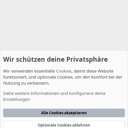
Wir schützen deine Privatsphäre
Wir verwenden essentielle
Cookies
, damit diese Website
funktioniert, und optionale Cookies, um den Komfort bei der
Nutzung zu verbessern.
Installation und Konfiguration
Siehe weitere Informationen und konfiguriere deine
Einstellungen
Cookies
Deutsch [Du]
Kontakt
Nutzungsbedingungen
Datenschutzerklärung
Hilfe
Alle Cookies akzeptieren
Startseite
R
S
S
Optionale Cookies ablehnen
®
Community platform by XenForo
© 2010-2022 XenForo Ltd.
-
Deutsch von
-