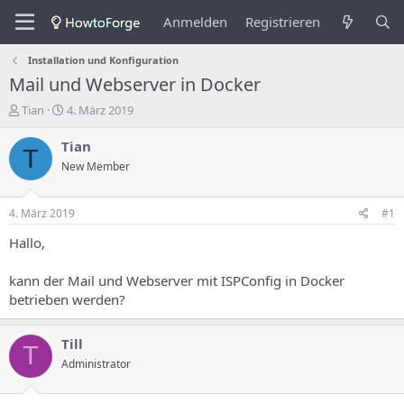
Anmelden
Registrieren
Installation und Konfiguration
Mail und Webserver in Docker
E
E
Tian
4. März 2019
r
r
s
s
Tian
T
t
t
New Member
e
e
l
l
l
l
4. März 2019
#1
e
u
r
n
Hallo,
d
g
e
s
kann der Mail und Webserver mit ISPConfig in Docker
s
d
betrieben werden?
T
a
h
t
e
u
Till
T
m
m
Administrator
a
s