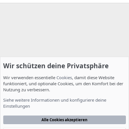
Wir schützen deine Privatsphäre
Wir verwenden essentielle
Cookies
, damit diese Website
funktioniert, und optionale Cookies, um den Komfort bei der
Nutzung zu verbessern.
Installation und Konfiguration
Siehe weitere Informationen und konfiguriere deine
Einstellungen
Cookies
Deutsch [Du]
Kontakt
Nutzungsbedingungen
Datenschutzerklärung
Hilfe
Alle Cookies akzeptieren
Startseite
R
S