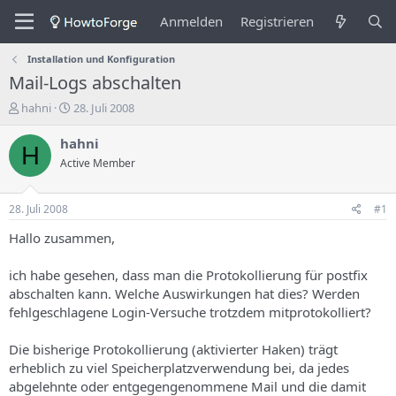
Anmelden
Registrieren
Installation und Konfiguration
Mail-Logs abschalten
E
E
hahni
28. Juli 2008
r
r
s
s
hahni
H
t
t
Active Member
e
e
l
l
l
l
28. Juli 2008
#1
e
u
r
n
Hallo zusammen,
d
g
e
s
ich habe gesehen, dass man die Protokollierung für postfix
s
d
abschalten kann. Welche Auswirkungen hat dies? Werden
T
a
fehlgeschlagene Login-Versuche trotzdem mitprotokolliert?
h
t
e
u
m
m
Die bisherige Protokollierung (aktivierter Haken) trägt
a
erheblich zu viel Speicherplatzverwendung bei, da jedes
s
abgelehnte oder entgegengenommene Mail und die damit