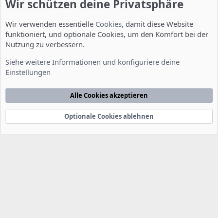
Wir schützen deine Privatsphäre
Wir verwenden essentielle
Cookies
, damit diese Website
funktioniert, und optionale Cookies, um den Komfort bei der
Nutzung zu verbessern.
Allgemein
Siehe weitere Informationen und konfiguriere deine
Einstellungen
Cookies
Deutsch [Du]
Kontakt
Nutzungsbedingungen
Datenschutzerklärung
Hilfe
Alle Cookies akzeptieren
Startseite
R
S
S
Optionale Cookies ablehnen
®
Community platform by XenForo
© 2010-2022 XenForo Ltd.
-
Deutsch von
-
xenDach
©2010-2014
F
e
e
d