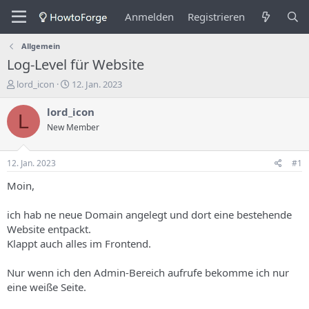
Anmelden
Registrieren
Allgemein
Log-Level für Website
E
E
lord_icon
12. Jan. 2023
r
r
s
s
lord_icon
L
t
t
New Member
e
e
l
l
l
l
12. Jan. 2023
#1
e
u
r
n
Moin,
d
g
e
s
ich hab ne neue Domain angelegt und dort eine bestehende
s
d
Website entpackt.
T
a
Klappt auch alles im Frontend.
h
t
e
u
m
m
Nur wenn ich den Admin-Bereich aufrufe bekomme ich nur
a
eine weiße Seite.
s