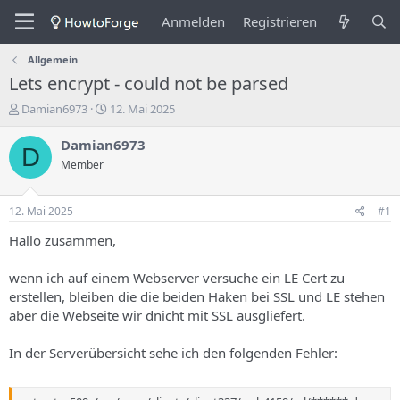
Anmelden
Registrieren
Allgemein
Lets encrypt - could not be parsed
E
E
Damian6973
12. Mai 2025
r
r
s
s
Damian6973
D
t
t
Member
e
e
l
l
l
l
12. Mai 2025
#1
e
u
r
n
Hallo zusammen,
d
g
e
s
wenn ich auf einem Webserver versuche ein LE Cert zu
s
d
erstellen, bleiben die die beiden Haken bei SSL und LE stehen
T
a
aber die Webseite wir dnicht mit SSL ausgliefert.
h
t
e
u
m
m
In der Serverübersicht sehe ich den folgenden Fehler:
a
s