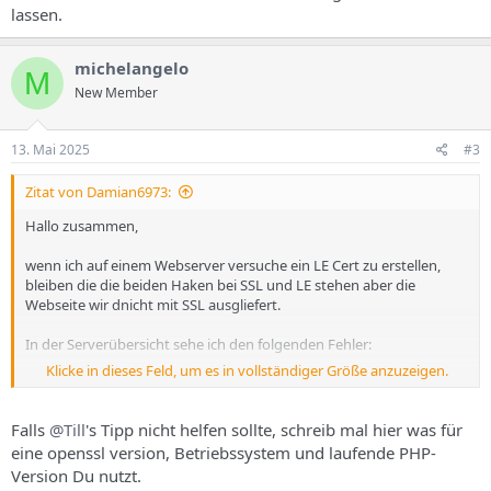
lassen.
michelangelo
M
New Member
13. Mai 2025
#3
Zitat von Damian6973:
Hallo zusammen,
wenn ich auf einem Webserver versuche ein LE Cert zu erstellen,
bleiben die die beiden Haken bei SSL und LE stehen aber die
Webseite wir dnicht mit SSL ausgliefert.
In der Serverübersicht sehe ich den folgenden Fehler:
Klicke in dieses Feld, um es in vollständiger Größe anzuzeigen.
Hat jemand eine Idee woher das kommt und wo da der Fehler
Falls
@Till
's Tipp nicht helfen sollte, schreib mal hier was für
liegen kann?
eine openssl version, Betriebssystem und laufende PHP-
Version Du nutzt.
Die Checkliste bin ich durchgegangen.