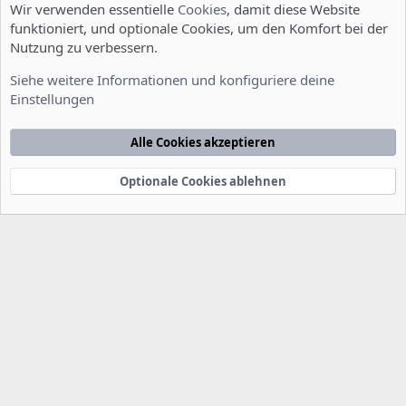
Wir verwenden essentielle
Cookies
, damit diese Website
funktioniert, und optionale Cookies, um den Komfort bei der
Nutzung zu verbessern.
Allgemein
Siehe weitere Informationen und konfiguriere deine
Einstellungen
Cookies
Deutsch [Du]
Kontakt
Nutzungsbedingungen
Datenschutzerklärung
Hilfe
Alle Cookies akzeptieren
Startseite
R
S
S
Optionale Cookies ablehnen
®
Community platform by XenForo
© 2010-2022 XenForo Ltd.
-
Deutsch von
-
xenDach
©2010-2014
F
e
e
d