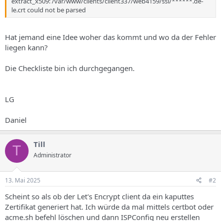
extract_x509: /var/www/clients/client337/web4159/ssl/******.de-
le.crt could not be parsed
Hat jemand eine Idee woher das kommt und wo da der Fehler
liegen kann?
Die Checkliste bin ich durchgegangen.
LG
Daniel
Till
T
Administrator
13. Mai 2025
#2
Scheint so als ob der Let's Encrypt client da ein kaputtes
Zertifikat generiert hat. Ich würde da mal mittels certbot oder
acme.sh befehl löschen und dann ISPConfig neu erstellen