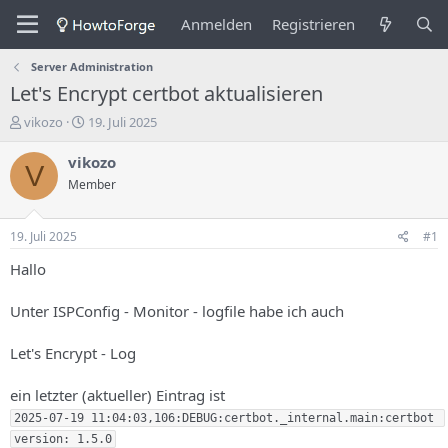
Anmelden
Registrieren
Server Administration
Let's Encrypt certbot aktualisieren
E
E
vikozo
19. Juli 2025
r
r
s
s
vikozo
V
t
t
Member
e
e
l
l
l
l
19. Juli 2025
#1
e
u
r
n
Hallo
d
g
e
s
Unter ISPConfig - Monitor - logfile habe ich auch
s
d
T
a
Let's Encrypt - Log
h
t
e
u
m
m
ein letzter (aktueller) Eintrag ist
a
2025-07-19 11:04:03,106:DEBUG:certbot._internal.main:certbot 
s
version: 1.5.0