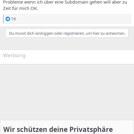
Probleme wenn ich über eine Subdomain gehen will aber zu
Zeit für mich OK.
R
Till
e
a
k
Du musst dich einloggen oder registrieren, um hier zu antworten.
t
i
o
n
Werbung
e
n
:
Wir schützen deine Privatsphäre