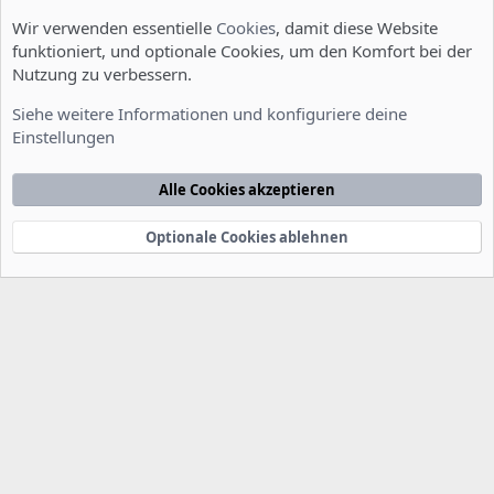
Wir verwenden essentielle
Cookies
, damit diese Website
funktioniert, und optionale Cookies, um den Komfort bei der
Nutzung zu verbessern.
Server Administration
Siehe weitere Informationen und konfiguriere deine
Einstellungen
Cookies
Deutsch [Du]
Kontakt
Nutzungsbedingungen
Datenschutzerklärung
Hilfe
Alle Cookies akzeptieren
Startseite
R
S
S
Optionale Cookies ablehnen
®
Community platform by XenForo
© 2010-2022 XenForo Ltd.
-
Deutsch von
-
xenDach
©2010-2014
F
e
e
d