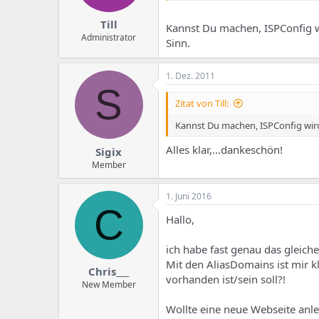
Till
Kannst Du machen, ISPConfig wi
Administrator
Sinn.
1. Dez. 2011
S
Zitat von Till:
Kannst Du machen, ISPConfig wird 
Alles klar,...dankeschön!
Sigix
Member
1. Juni 2016
C
Hallo,
ich habe fast genau das gleich
Mit den AliasDomains ist mir k
Chris___
vorhanden ist/sein soll?!
New Member
Wollte eine neue Webseite anle