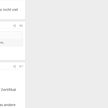
 nicht viel
#6
nn.
#7
Zertifikat
as andere