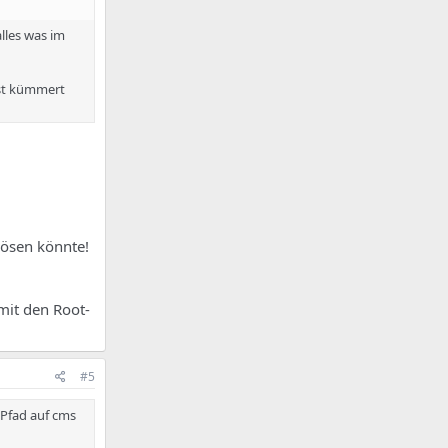
lles was im
est kümmert
lösen könnte!
mit den Root-
#5
-Pfad auf cms