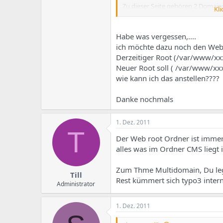
Zu dieser Seite gehören 2 Domain
Kli
www.example1.tld
--> erster Bau
www.example2.tld
--> zweiter Ba
Habe was vergessen,....
Was muss ich im ISPConfig einstel
ich möchte dazu noch den Web
Derzeitiger Root (/var/www/xx
Mein System:
Neuer Root soll ( /var/www/xx
IspConfig 3.0.3
wie kann ich das anstellen????
Debian 6.0.3
Weiters muss ich irgendwelche R
Danke nochmals
Bitte um dringende Hilfe!
1. Dez. 2011
T
Der Web root Ordner ist immer 
alles was im Ordner CMS liegt 
Zum Thme Multidomain, Du legs
Till
Rest kümmert sich typo3 intern
Administrator
1. Dez. 2011