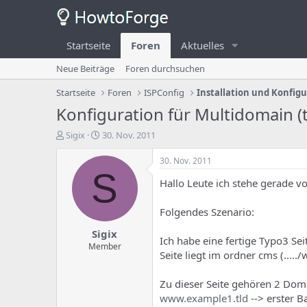
Startseite
Foren
Aktuelles
Neue Beiträge
Foren durchsuchen
Startseite
Foren
ISPConfig
Installation und Konfig
Konfiguration für Multidomain (
E
E
Sigix
30. Nov. 2011
r
r
s
s
30. Nov. 2011
t
t
S
Hallo Leute ich stehe gerade v
e
e
l
l
l
l
Folgendes Szenario:
e
u
Sigix
r
n
Ich habe eine fertige Typo3 Se
d
g
Member
Seite liegt im ordner cms (.....
e
s
s
d
T
a
Zu dieser Seite gehören 2 Dom
h
t
www.example1.tld
--> erster 