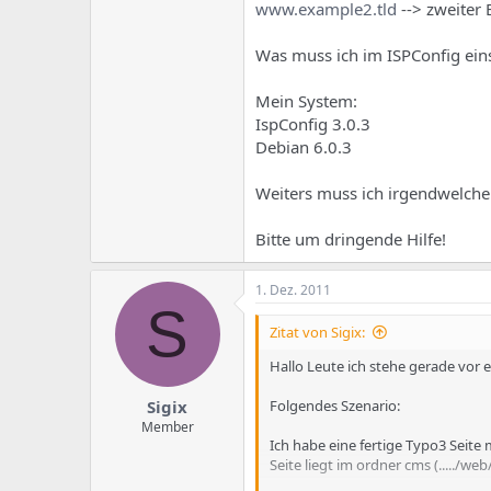
e
u
www.example2.tld
--> zweiter
m
m
a
Was muss ich im ISPConfig eins
s
Mein System:
IspConfig 3.0.3
Debian 6.0.3
Weiters muss ich irgendwelche
Bitte um dringende Hilfe!
1. Dez. 2011
S
Zitat von Sigix:
Hallo Leute ich stehe gerade vor 
Sigix
Folgendes Szenario:
Member
Ich habe eine fertige Typo3 Seite
Seite liegt im ordner cms (...../we