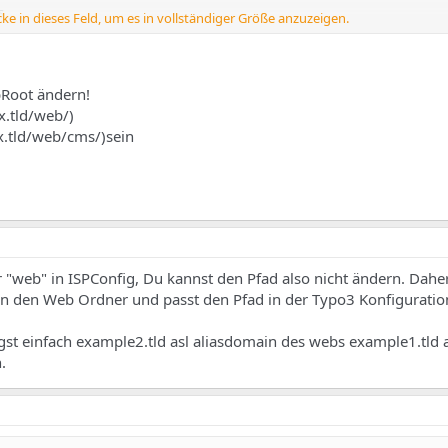
s
cke in dieses Feld, um es in vollständiger Größe anzuzeigen.
m im Typo3
um im Typo3
len das die Seiten angezeigt werden?
Root ändern!
x.tld/web/)
x.tld/web/cms/)sein
ecords von den Domains selbst auch ändern????
"web" in ISPConfig, Du kannst den Pfad also nicht ändern. Dahe
in den Web Ordner und passt den Pfad in der Typo3 Konfiguratio
t einfach example2.tld asl aliasdomain des webs example1.tld 
.