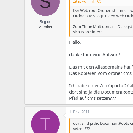
S
Zitat von Till:
Der Web root Ordner ist immer "we
Ordner CMS liegt in den Web Ordn
Sigix
Zum Thme Multidomain, Du legst 
Member
sich typo3 intern.
Hallo,
danke für deine Antwort!
Das mit den Aliasdomains hat f
Das Kopieren vom ordner cms i
Ich habe unter /etc/apache2/site
dort sind ja die DocumentRoot
Pfad auf cms setzen???
1. Dez. 2011
T
dort sind ja die DocumentRoots e
setzen???