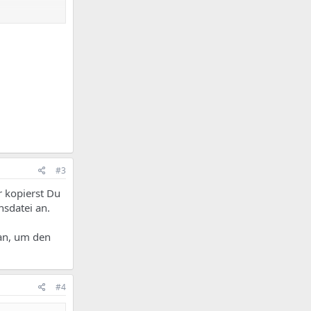
#3
r kopierst Du
nsdatei an.
an, um den
#4