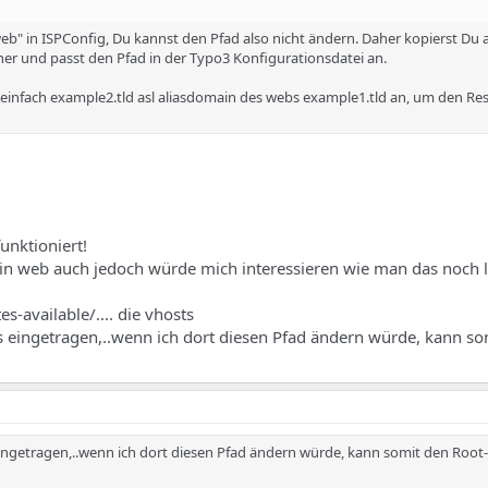
b" in ISPConfig, Du kannst den Pfad also nicht ändern. Daher kopierst Du a
er und passt den Pfad in der Typo3 Konfigurationsdatei an.
einfach example2.tld asl aliasdomain des webs example1.tld an, um den R
unktioniert!
n web auch jedoch würde mich interessieren wie man das noch 
s-available/.... die vhosts
s eingetragen,..wenn ich dort diesen Pfad ändern würde, kann so
ingetragen,..wenn ich dort diesen Pfad ändern würde, kann somit den Root