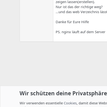
zeigen lassen(erstellen).
Nur ist das der richtige weg?
...und das web Verzeichnis läss
Danke für Eure Hilfe
PS. nginx läuft auf dem Server
Wir schützen deine Privatsphäre
Wir verwenden essentielle
Cookies
, damit diese Web
Startseite
Foren
ISPConfig
Installation und Konfig