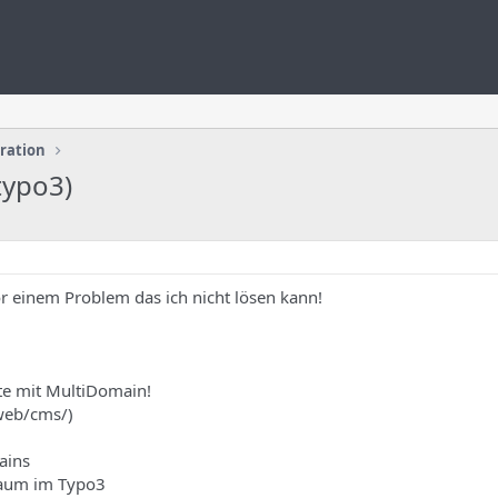
uration
typo3)
or einem Problem das ich nicht lösen kann!
ite mit MultiDomain!
/web/cms/)
ains
Baum im Typo3