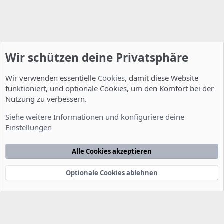
Wir schützen deine Privatsphäre
Wir verwenden essentielle
Cookies
, damit diese Website
funktioniert, und optionale Cookies, um den Komfort bei der
Nutzung zu verbessern.
Entwicklerforum
Siehe weitere Informationen und konfiguriere deine
Einstellungen
Cookies
Deutsch [Du]
Kontakt
Nutzungsbedingungen
Datenschutzerklärung
Hilfe
Alle Cookies akzeptieren
Startseite
R
S
S
Optionale Cookies ablehnen
®
Community platform by XenForo
© 2010-2022 XenForo Ltd.
-
Deutsch von
-
xenDach
©2010-2014
F
e
e
d