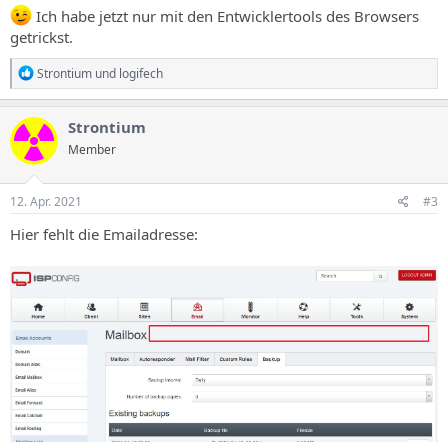
Ich habe jetzt nur mit den Entwicklertools des Browsers
getrickst.
R
Strontium
und
logifech
e
a
k
Strontium
t
Member
i
o
n
e
12. Apr. 2021
#3
n
:
Hier fehlt die Emailadresse: