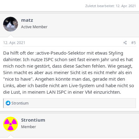
Zuletzt bearbeitet:
12. Apr. 2021
matz
Active Member
12. Apr. 2021
#5
Da hilft oft der :active-Pseudo-Selektor mit etwas Styling
dahinter. Ich nutze ISPC schon seit fast einem Jahr und es hat
mich noch nie gestört, dass diese Sachen fehlen. Wie gesagt,
Sinn macht es aber aus meiner Sicht ist es nicht mehr als ein
"nice to have". Angehen könnte man das, gerade mit den
Links, aber ich bastle nicht am Live-System und habe nicht so
die Lust, in meinem LAN ISPC in einer VM einzurichten.
R
Strontium
e
a
k
Strontium
t
Member
i
o
n