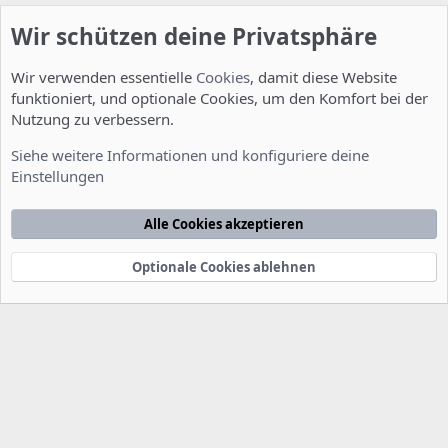
Wir schützen deine Privatsphäre
Wir verwenden essentielle
Cookies
, damit diese Website
funktioniert, und optionale Cookies, um den Komfort bei der
Nutzung zu verbessern.
Installation und Konfiguration
Siehe weitere Informationen und konfiguriere deine
Einstellungen
Cookies
Deutsch [Du]
Kontakt
Nutzungsbedingungen
Datenschutzerklärung
Hilfe
Alle Cookies akzeptieren
Startseite
R
S
S
Optionale Cookies ablehnen
®
Community platform by XenForo
© 2010-2022 XenForo Ltd.
-
Deutsch von
-
xenDach
©2010-2014
F
e
e
d