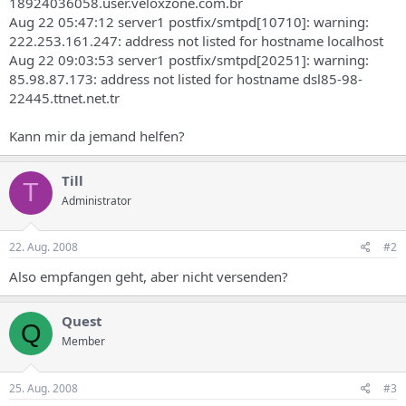
18924036058.user.veloxzone.com.br
Aug 22 05:47:12 server1 postfix/smtpd[10710]: warning:
222.253.161.247: address not listed for hostname localhost
Aug 22 09:03:53 server1 postfix/smtpd[20251]: warning:
85.98.87.173: address not listed for hostname dsl85-98-
22445.ttnet.net.tr
Kann mir da jemand helfen?
Till
T
Administrator
22. Aug. 2008
#2
Also empfangen geht, aber nicht versenden?
Quest
Q
Member
25. Aug. 2008
#3