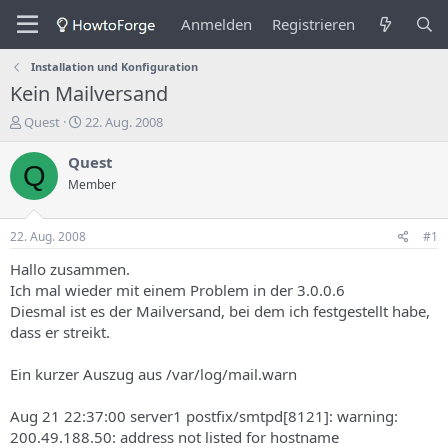
Anmelden
Registrieren
Installation und Konfiguration
Kein Mailversand
E
E
Quest
22. Aug. 2008
r
r
s
s
Quest
Q
t
t
Member
e
e
l
l
l
l
22. Aug. 2008
#1
e
u
r
n
Hallo zusammen.
d
g
Ich mal wieder mit einem Problem in der 3.0.0.6
e
s
Diesmal ist es der Mailversand, bei dem ich festgestellt habe,
s
d
dass er streikt.
T
a
h
t
Ein kurzer Auszug aus /var/log/mail.warn
e
u
m
m
a
Aug 21 22:37:00 server1 postfix/smtpd[8121]: warning:
s
200.49.188.50: address not listed for hostname