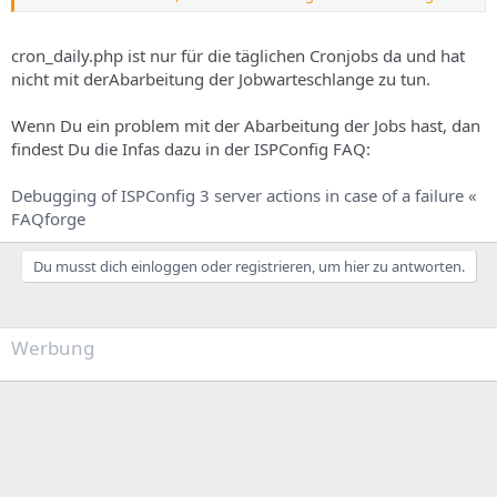
habe ich gemacht
3) Schau im ispconfig monitor in das system log und sieh nach, ob
cron_daily.php ist nur für die täglichen Cronjobs da und hat
dort eine Meldung mit Status error steht.
nicht mit derAbarbeitung der Jobwarteschlange zu tun.
Unter Überwachung -> Systemprotokoll anzeigen findet sich nur
Wenn Du ein problem mit der Abarbeitung der Jobs hast, dan
eine Warnung aus dem Jahr 2010.
findest Du die Infas dazu in der ISPConfig FAQ:
Wenn ich /usr/local/ispconfig/server/cron_daily.sh aufrufe,
Debugging of ISPConfig 3 server actions in case of a failure «
bekomme ich die Meldung Warnung: Überlanges Verweisfeld
FAQforge
abgeschnitten.
Du musst dich einloggen oder registrieren, um hier zu antworten.
Werbung