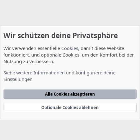
Wir schützen deine Privatsphäre
Wir verwenden essentielle
Cookies
, damit diese Website
funktioniert, und optionale Cookies, um den Komfort bei der
Nutzung zu verbessern.
Allgemein
Siehe weitere Informationen und konfiguriere deine
Einstellungen
Cookies
Deutsch [Du]
Kontakt
Nutzungsbedingungen
Datenschutzerklärung
Hilfe
Alle Cookies akzeptieren
Startseite
R
S
S
Optionale Cookies ablehnen
®
Community platform by XenForo
© 2010-2022 XenForo Ltd.
-
Deutsch von
-
xenDach
©2010-2014
F
e
e
d