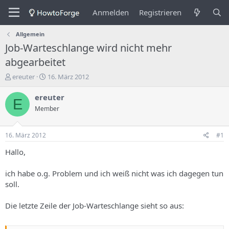
Anmelden
Registrieren
Allgemein
Job-Warteschlange wird nicht mehr
abgearbeitet
E
E
ereuter
16. März 2012
r
r
s
s
ereuter
E
t
t
Member
e
e
l
l
l
l
16. März 2012
#1
e
u
r
n
Hallo,
d
g
e
s
ich habe o.g. Problem und ich weiß nicht was ich dagegen tun
s
d
soll.
T
a
h
t
Die letzte Zeile der Job-Warteschlange sieht so aus:
e
u
m
m
a