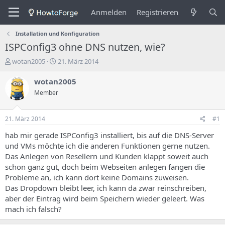
Anmelden
Registrieren
Installation und Konfiguration
ISPConfig3 ohne DNS nutzen, wie?
E
E
wotan2005
21. März 2014
r
r
s
s
wotan2005
t
t
Member
e
e
l
l
l
l
21. März 2014
#1
e
u
r
n
hab mir gerade ISPConfig3 installiert, bis auf die DNS-Server
d
g
und VMs möchte ich die anderen Funktionen gerne nutzen.
e
s
Das Anlegen von Resellern und Kunden klappt soweit auch
s
d
schon ganz gut, doch beim Webseiten anlegen fangen die
T
a
Probleme an, ich kann dort keine Domains zuweisen.
h
t
Das Dropdown bleibt leer, ich kann da zwar reinschreiben,
e
u
m
m
aber der Eintrag wird beim Speichern wieder geleert. Was
a
mach ich falsch?
s