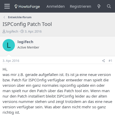
Anmelden
Registrieren
Entwicklerforum
ISPConfig Patch Tool
E
E
logifech
3. Apr. 2016
r
r
s
s
logifech
L
t
t
Active Member
e
e
l
l
l
l
3. Apr. 2016
#1
e
u
r
n
Hi,
d
g
was mir z.B. gerade aufgefallen ist. Es ist ja eine neue version
e
s
bzw. Patch für ISPCOnfig verfügbar entweder man spielt die
s
d
version über ein ganz normales ispconfig update ein oder
T
a
man spielt nur den Patch über das Patch tool ein. Wenn man
h
t
nur den Patch installiert bleibt ISPConfig leider au der alten
e
u
m
m
versions nummer stehen und zeigt trotzdem an das eine neue
a
version verfügbar sein. Was aber dann nicht mehr so ganz
s
richtig ist.