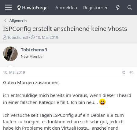
Anmelden
Registrieren
Allgemein
ISPConfig erstellt anscheinend keine Vhosts
E
E
Tobichenx3
10. Mai 2019
r
r
s
s
Tobichenx3
t
t
New Member
e
e
l
l
l
l
10. Mai 2019
#1
e
u
r
n
Guten Morgen zusammen,
d
g
e
s
ich entschuldige mich bereits im Voraus, wenn dieser Theard
s
d
in einer falschen Kategorie fällt. Ich bin neu...
T
a
h
t
e
u
Ich versuche seit Tagen ISPConfig auf ein Debian 9.9 zum
m
m
laufen zu kriegen, es funktioniert an sich sehr gut, jedoch
a
habe ich Probleme mit den VirtualHosts... anscheinend.
s