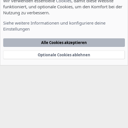
Wir verwenden essentielle
Cookies
, damit diese Website
funktioniert, und optionale Cookies, um den Komfort bei der
Nutzung zu verbessern.
Allgemein
Siehe weitere Informationen und konfiguriere deine
Einstellungen
Cookies
Deutsch [Du]
Kontakt
Nutzungsbedingungen
Datenschutzerklärung
Hilfe
Alle Cookies akzeptieren
Startseite
R
S
S
Optionale Cookies ablehnen
®
Community platform by XenForo
© 2010-2022 XenForo Ltd.
-
Deutsch von
-
xenDach
©2010-2014
F
e
e
d