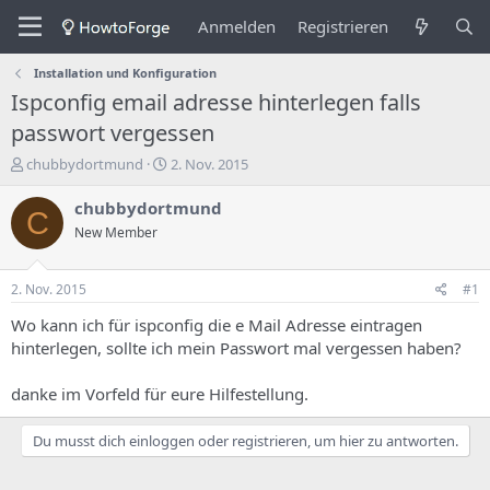
Anmelden
Registrieren
Installation und Konfiguration
Ispconfig email adresse hinterlegen falls
passwort vergessen
E
E
chubbydortmund
2. Nov. 2015
r
r
s
s
chubbydortmund
C
t
t
New Member
e
e
l
l
l
l
2. Nov. 2015
#1
e
u
r
n
Wo kann ich für ispconfig die e Mail Adresse eintragen
d
g
hinterlegen, sollte ich mein Passwort mal vergessen haben?
e
s
s
d
danke im Vorfeld für eure Hilfestellung.
T
a
h
t
e
u
Du musst dich einloggen oder registrieren, um hier zu antworten.
m
m
a