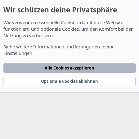
Wir schützen deine Privatsphäre
Wir verwenden essentielle
Cookies
, damit diese Website
funktioniert, und optionale Cookies, um den Komfort bei der
Nutzung zu verbessern.
Installation und Konfiguration
Siehe weitere Informationen und konfiguriere deine
Einstellungen
Cookies
Deutsch [Du]
Kontakt
Nutzungsbedingungen
Datenschutzerklärung
Hilfe
Alle Cookies akzeptieren
Startseite
R
S
S
Optionale Cookies ablehnen
®
Community platform by XenForo
© 2010-2022 XenForo Ltd.
-
Deutsch von
-
xenDach
©2010-2014
F
e
e
d