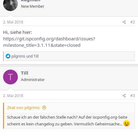
New Member
2. Mai 2018
#2
Hi, siehe hier:
https://git.ispconfig.org/dashboard/issues?
milestone_title=3.1.11&state=closed
R
pilgrims
und
Till
e
a
k
Till
T
t
Administrator
i
o
n
e
2. Mai 2018
#3
n
:
Zitat von pilgrims:
Schaue ich an der falschen Stelle nach? Auf der iscponfig.org-Seite
scheint es kein changelog zu geben. Vermutlich Geheimsache...