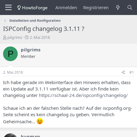
Anmelden
Registrieren
Installation und Konfiguration
ISPConfig changelog 3.1.11 ?
E
E
pilgrims
2. Mai 2018
r
r
s
s
pilgrims
P
t
t
Member
e
e
l
l
l
l
2. Mai 2018
#1
e
u
r
n
Ich habe gerade im Webinterface den Hinweis erhalten, dass
d
g
ein Update auf 3.1.11 verfügbar ist. Aber ich finde kein
e
s
changelog unter
https://schaal-24.de/ispconfig/changelog/
s
d
T
a
Schaue ich an der falschen Stelle nach? Auf der iscponfig.org-
h
t
Seite scheint es kein changelog zu geben. Vermutlich
e
u
m
m
Geheimsache...
a
s
kugman