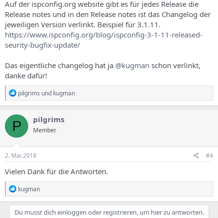
Auf der ispconfig.org website gibt es für jedes Release die
Release notes und in den Release notes ist das Changelog der
jeweiligen Version verlinkt. Beispiel für 3.1.11.
https://www.ispconfig.org/blog/ispconfig-3-1-11-released-
seurity-bugfix-update/
Das eigentliche changelog hat ja
@kugman
schon verlinkt,
danke dafür!
R
pilgrims
und
kugman
e
a
k
pilgrims
P
t
Member
i
o
n
e
2. Mai 2018
#4
n
:
Vielen Dank für die Antworten.
R
kugman
e
a
k
Du musst dich einloggen oder registrieren, um hier zu antworten.