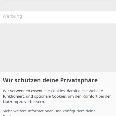
t
i
o
n
Werbung
e
n
:
Wir schützen deine Privatsphäre
Wir verwenden essentielle
Cookies
, damit diese Website
funktioniert, und optionale Cookies, um den Komfort bei der
Nutzung zu verbessern.
Installation und Konfiguration
Siehe weitere Informationen und konfiguriere deine