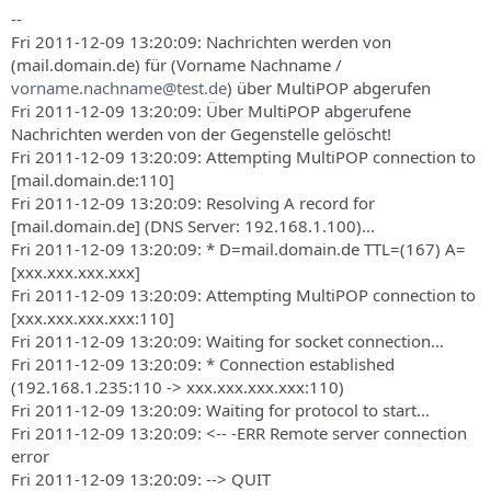
s
--
Fri 2011-12-09 13:20:09: Nachrichten werden von
(mail.domain.de) für (Vorname Nachname /
vorname.nachname@test.de
) über MultiPOP abgerufen
Fri 2011-12-09 13:20:09: Über MultiPOP abgerufene
Nachrichten werden von der Gegenstelle gelöscht!
Fri 2011-12-09 13:20:09: Attempting MultiPOP connection to
[mail.domain.de:110]
Fri 2011-12-09 13:20:09: Resolving A record for
[mail.domain.de] (DNS Server: 192.168.1.100)...
Fri 2011-12-09 13:20:09: * D=mail.domain.de TTL=(167) A=
[xxx.xxx.xxx.xxx]
Fri 2011-12-09 13:20:09: Attempting MultiPOP connection to
[xxx.xxx.xxx.xxx:110]
Fri 2011-12-09 13:20:09: Waiting for socket connection...
Fri 2011-12-09 13:20:09: * Connection established
(192.168.1.235:110 -> xxx.xxx.xxx.xxx:110)
Fri 2011-12-09 13:20:09: Waiting for protocol to start...
Fri 2011-12-09 13:20:09: <-- -ERR Remote server connection
error
Fri 2011-12-09 13:20:09: --> QUIT