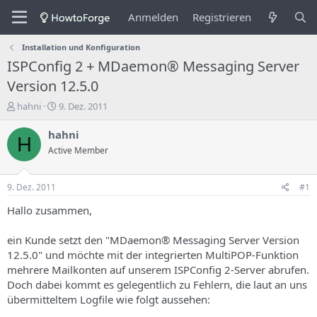
Anmelden
Registrieren
Installation und Konfiguration
ISPConfig 2 + MDaemon® Messaging Server
Version 12.5.0
E
E
hahni
9. Dez. 2011
r
r
s
s
hahni
H
t
t
Active Member
e
e
l
l
l
l
9. Dez. 2011
#1
e
u
r
n
Hallo zusammen,
d
g
e
s
ein Kunde setzt den "MDaemon® Messaging Server Version
s
d
12.5.0" und möchte mit der integrierten MultiPOP-Funktion
T
a
mehrere Mailkonten auf unserem ISPConfig 2-Server abrufen.
h
t
Doch dabei kommt es gelegentlich zu Fehlern, die laut an uns
e
u
m
m
übermitteltem Logfile wie folgt aussehen:
a