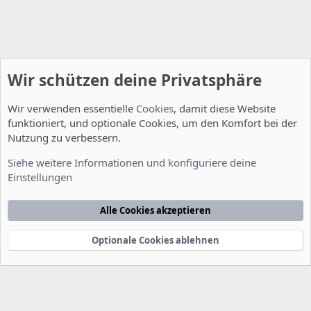
Wir schützen deine Privatsphäre
Wir verwenden essentielle
Cookies
, damit diese Website
funktioniert, und optionale Cookies, um den Komfort bei der
Nutzung zu verbessern.
Installation und Konfiguration
Siehe weitere Informationen und konfiguriere deine
Einstellungen
Cookies
Deutsch [Du]
Kontakt
Nutzungsbedingungen
Datenschutzerklärung
Hilfe
Alle Cookies akzeptieren
Startseite
R
S
S
Optionale Cookies ablehnen
®
Community platform by XenForo
© 2010-2022 XenForo Ltd.
-
Deutsch von
-
xenDach
©2010-2014
F
e
e
d