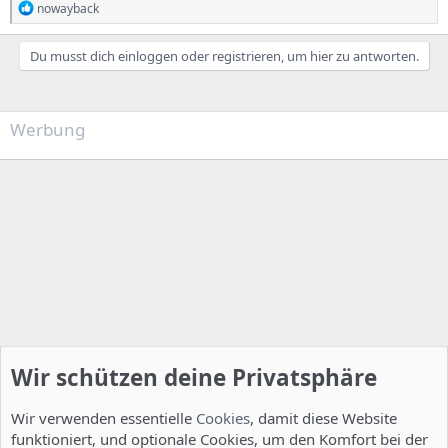
R
nowayback
e
a
k
Du musst dich einloggen oder registrieren, um hier zu antworten.
t
i
o
n
Werbung
e
n
:
Wir schützen deine Privatsphäre
Wir verwenden essentielle
Cookies
, damit diese Website
funktioniert, und optionale Cookies, um den Komfort bei der