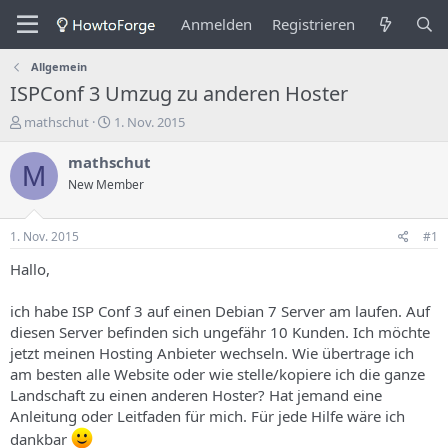
Anmelden
Registrieren
Allgemein
ISPConf 3 Umzug zu anderen Hoster
E
E
mathschut
1. Nov. 2015
r
r
s
s
mathschut
M
t
t
New Member
e
e
l
l
l
l
1. Nov. 2015
#1
e
u
r
n
Hallo,
d
g
e
s
ich habe ISP Conf 3 auf einen Debian 7 Server am laufen. Auf
s
d
diesen Server befinden sich ungefähr 10 Kunden. Ich möchte
T
a
jetzt meinen Hosting Anbieter wechseln. Wie übertrage ich
h
t
am besten alle Website oder wie stelle/kopiere ich die ganze
e
u
m
m
Landschaft zu einen anderen Hoster? Hat jemand eine
a
Anleitung oder Leitfaden für mich. Für jede Hilfe wäre ich
s
dankbar