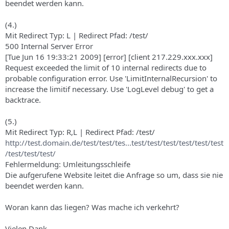
beendet werden kann.
(4.)
Mit Redirect Typ: L | Redirect Pfad: /test/
500 Internal Server Error
[Tue Jun 16 19:33:21 2009] [error] [client 217.229.xxx.xxx]
Request exceeded the limit of 10 internal redirects due to
probable configuration error. Use 'LimitInternalRecursion' to
increase the limitif necessary. Use 'LogLevel debug' to get a
backtrace.
(5.)
Mit Redirect Typ: R,L | Redirect Pfad: /test/
http://test.domain.de/test/test/tes...test/test/test/test/test/test
/test/test/test/
Fehlermeldung: Umleitungsschleife
Die aufgerufene Website leitet die Anfrage so um, dass sie nie
beendet werden kann.
Woran kann das liegen? Was mache ich verkehrt?
Vielen Dank,