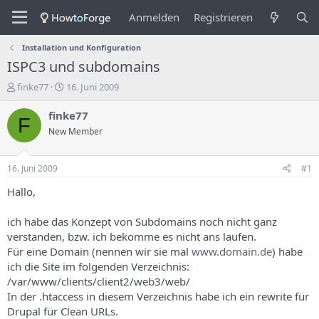
Anmelden
Registrieren
Installation und Konfiguration
ISPC3 und subdomains
E
E
finke77
16. Juni 2009
r
r
s
s
finke77
F
t
t
New Member
e
e
l
l
l
l
16. Juni 2009
#1
e
u
r
n
Hallo,
d
g
e
s
ich habe das Konzept von Subdomains noch nicht ganz
s
d
verstanden, bzw. ich bekomme es nicht ans laufen.
T
a
Für eine Domain (nennen wir sie mal
www.domain.de
) habe
h
t
ich die Site im folgenden Verzeichnis:
e
u
m
m
/var/www/clients/client2/web3/web/
a
In der .htaccess in diesem Verzeichnis habe ich ein rewrite für
s
Drupal für Clean URLs.