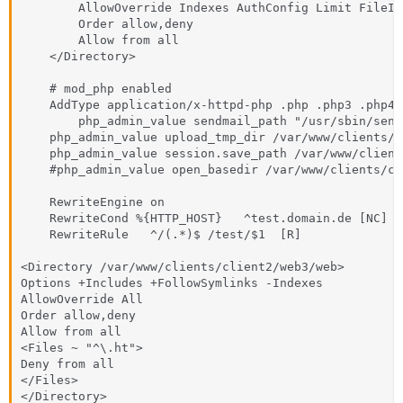
        AllowOverride Indexes AuthConfig Limit FileInf
        Order allow,deny

        Allow from all

    </Directory>

    # mod_php enabled

    AddType application/x-httpd-php .php .php3 .php4 .
        php_admin_value sendmail_path "/usr/sbin/send
    php_admin_value upload_tmp_dir /var/www/clients/c
    php_admin_value session.save_path /var/www/client
    #php_admin_value open_basedir /var/www/clients/cl
    RewriteEngine on

    RewriteCond %{HTTP_HOST}   ^test.domain.de [NC]

    RewriteRule   ^/(.*)$ /test/$1  [R]

<Directory /var/www/clients/client2/web3/web>

Options +Includes +FollowSymlinks -Indexes

AllowOverride All

Order allow,deny

Allow from all

<Files ~ "^\.ht">

Deny from all

</Files>

</Directory>
