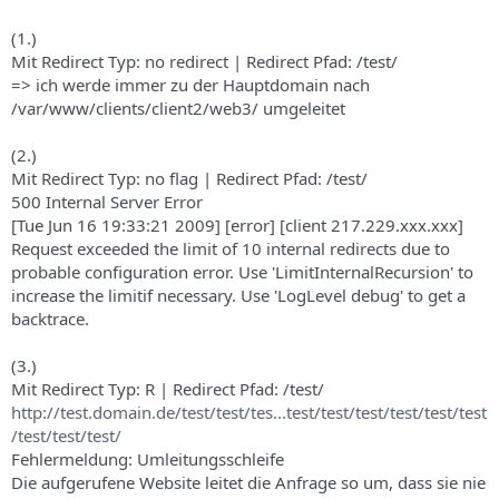
(1.)
Mit Redirect Typ: no redirect | Redirect Pfad: /test/
=> ich werde immer zu der Hauptdomain nach
/var/www/clients/client2/web3/ umgeleitet
(2.)
Mit Redirect Typ: no flag | Redirect Pfad: /test/
500 Internal Server Error
[Tue Jun 16 19:33:21 2009] [error] [client 217.229.xxx.xxx]
Request exceeded the limit of 10 internal redirects due to
probable configuration error. Use 'LimitInternalRecursion' to
increase the limitif necessary. Use 'LogLevel debug' to get a
backtrace.
(3.)
Mit Redirect Typ: R | Redirect Pfad: /test/
http://test.domain.de/test/test/tes...test/test/test/test/test/test
/test/test/test/
Fehlermeldung: Umleitungsschleife
Die aufgerufene Website leitet die Anfrage so um, dass sie nie