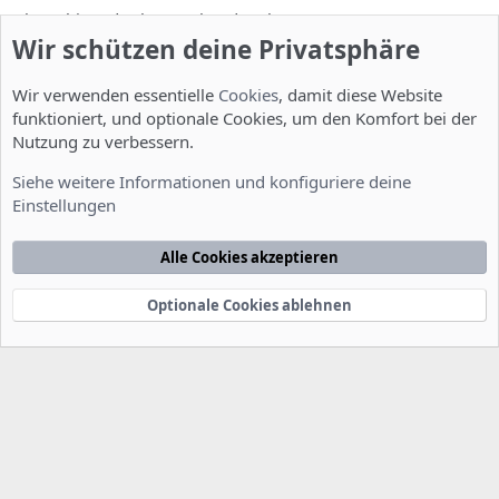
Ich probiere das heute Abend mal aus...
Wir schützen deine Privatsphäre
Vielen Dank,
Wir verwenden essentielle
Cookies
, damit diese Website
Christian
funktioniert, und optionale Cookies, um den Komfort bei der
Nutzung zu verbessern.
Du musst dich einloggen oder registrieren, um hier zu antworten.
Siehe weitere Informationen und konfiguriere deine
Einstellungen
Werbung
Alle Cookies akzeptieren
Optionale Cookies ablehnen
Installation und Konfiguration
Cookies
Deutsch [Du]
Kontakt
Nutzungsbedingungen
Datenschutzerklärung
Hilfe
Startseite
R
S
S
®
Community platform by XenForo
© 2010-2022 XenForo Ltd.
-
Deutsch von
-
xenDach
©2010-2014
F
e
e