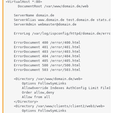
<VirtualHost *:80>

      DocumentRoot /var/www/domain.de/web

    ServerName domain.de

    ServerAlias www.domain.de test.domain.de stats.dom
    ServerAdmin webmaster@domain.de

    ErrorLog /var/log/ispconfig/httpd/domain.de/error.
    ErrorDocument 400 /error/400.html

    ErrorDocument 401 /error/401.html

    ErrorDocument 403 /error/403.html

    ErrorDocument 404 /error/404.html

    ErrorDocument 405 /error/405.html

    ErrorDocument 500 /error/500.html

    ErrorDocument 503 /error/503.html

    <Directory /var/www/domain.de/web>

        Options FollowSymLinks

        AllowOverride Indexes AuthConfig Limit FileInf
        Order allow,deny

        Allow from all

    </Directory>

    <Directory /var/www/clients/client2/web3/web>

        Options FollowSymLinks
