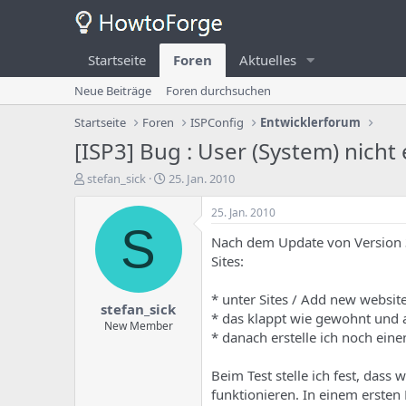
Startseite
Foren
Aktuelles
Neue Beiträge
Foren durchsuchen
Startseite
Foren
ISPConfig
Entwicklerforum
[ISP3] Bug : User (System) nicht 
E
E
stefan_sick
25. Jan. 2010
r
r
s
s
25. Jan. 2010
t
t
S
Nach dem Update von Version 3.
e
e
l
l
Sites:
l
l
e
u
* unter Sites / Add new websit
stefan_sick
r
n
* das klappt wie gewohnt und a
d
g
New Member
* danach erstelle ich noch ein
e
s
s
d
T
a
Beim Test stelle ich fest, dass
h
t
funktionieren. In einem ersten 