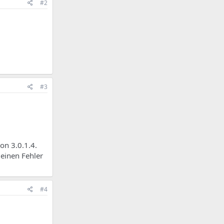
#2
#3
on 3.0.1.4.
 einen Fehler
#4