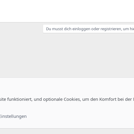
Du musst dich einloggen oder registrieren, um hi
site funktioniert, und optionale Cookies, um den Komfort bei der
Kontakt
Nutzungsb
Einstellungen
®
unity platform by XenForo
© 2010-2022 XenForo Ltd.
-
Deutsch von xenDach
©2010