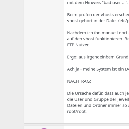
e
u
mit dem Hinweis "bad user ...".
m
m
a
Beim prüfen der vhosts erschei
s
vhost gehört in der Datei /etc/p
Nachdem ich ihn manuell dort e
auf den vhost funktionieren. Be
FTP Nutzer.
Ergo: aus irgendeinbem Grund l
Ach ja - meine System ist ein D
NACHTRAG:
Die Ursache dafür, dass auch je
die User und Gruppe der jewei
Dateien und Ordner immer so au
root/root.