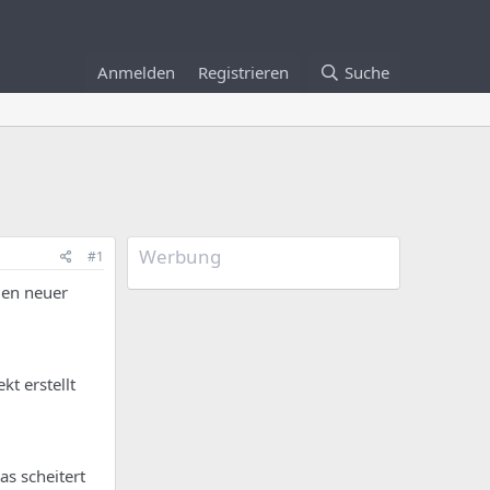
Anmelden
Registrieren
Suche
Werbung
#1
gen neuer
t erstellt
as scheitert