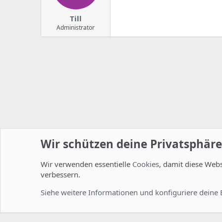
Till
Administrator
Wir schützen deine Privatsphäre
Wir verwenden essentielle
Cookies
, damit diese Web
Startseite
Foren
ISPConfig
Entwicklerforum
verbessern.
Cookies
Deutsch [Du]
Siehe weitere Informationen und konfiguriere deine 
Comm