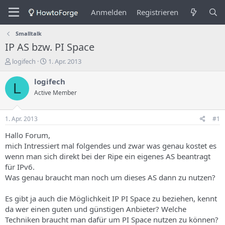
Anmelden
Registrieren
Smalltalk
IP AS bzw. PI Space
E
E
logifech
1. Apr. 2013
r
r
s
s
logifech
L
t
t
Active Member
e
e
l
l
l
l
1. Apr. 2013
#1
e
u
r
n
Hallo Forum,
d
g
mich Intressiert mal folgendes und zwar was genau kostet es
e
s
wenn man sich direkt bei der Ripe ein eigenes AS beantragt
s
d
für IPv6.
T
a
Was genau braucht man noch um dieses AS dann zu nutzen?
h
t
e
u
m
m
Es gibt ja auch die Möglichkeit IP PI Space zu beziehen, kennt
a
da wer einen guten und günstigen Anbieter? Welche
s
Techniken braucht man dafür um PI Space nutzen zu können?