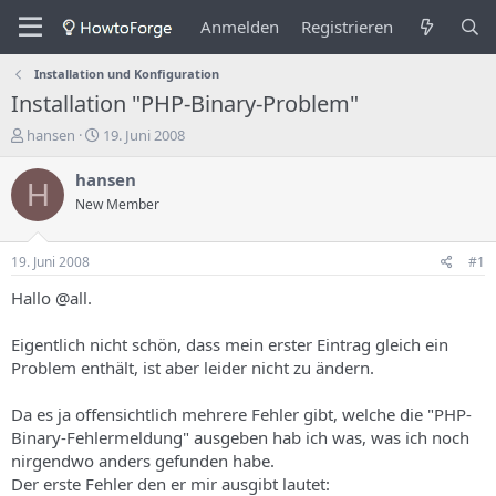
Anmelden
Registrieren
Installation und Konfiguration
Installation "PHP-Binary-Problem"
E
E
hansen
19. Juni 2008
r
r
s
s
hansen
H
t
t
New Member
e
e
l
l
l
l
19. Juni 2008
#1
e
u
r
n
Hallo @all.
d
g
e
s
Eigentlich nicht schön, dass mein erster Eintrag gleich ein
s
d
Problem enthält, ist aber leider nicht zu ändern.
T
a
h
t
Da es ja offensichtlich mehrere Fehler gibt, welche die "PHP-
e
u
m
m
Binary-Fehlermeldung" ausgeben hab ich was, was ich noch
a
nirgendwo anders gefunden habe.
s
Der erste Fehler den er mir ausgibt lautet: