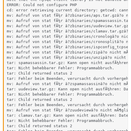
ERROR: Could not configure PHP

cd: error retrieving current directory: getcwd: canno
mv: Aufruf von stat fÃ¼r â?zbinaries/aps.tar.gzâ?o ni
mv: Aufruf von stat fÃ¼r â?zbinaries/spamassassin.tar
mv: Aufruf von stat fÃ¼r â?zbinaries/uudeview.tar.gzâ
mv: Aufruf von stat fÃ¼r â?zbinaries/clamav.tar.gzâ?o
mv: Aufruf von stat fÃ¼r â?zbinaries/cronologâ?o nich
mv: Aufruf von stat fÃ¼r â?zbinaries/cronosplitâ?o ni
mv: Aufruf von stat fÃ¼r â?zbinaries/ispconfig_tcpser
mv: Aufruf von stat fÃ¼r â?zbinaries/zipâ?o nicht mÃ¶
mv: Aufruf von stat fÃ¼r â?zbinaries/unzipâ?o nicht m
tar: spamassassin.tar.gz: Kann open nicht ausfÃ¼hren:
tar: Nicht behebbarer Fehler: Programmabbruch.

tar: Child returned status 2

tar: Fehler beim Beenden, verursacht durch vorhergehe
mv: Aufruf von stat fÃ¼r â?zspamassassinâ?o nicht mÃ¶
tar: uudeview.tar.gz: Kann open nicht ausfÃ¼hren: Dat
tar: Nicht behebbarer Fehler: Programmabbruch.

tar: Child returned status 2

tar: Fehler beim Beenden, verursacht durch vorhergehe
mv: Aufruf von stat fÃ¼r â?zuudeviewâ?o nicht mÃ¶glic
tar: clamav.tar.gz: Kann open nicht ausfÃ¼hren: Datei
tar: Nicht behebbarer Fehler: Programmabbruch.

tar: Child returned status 2
