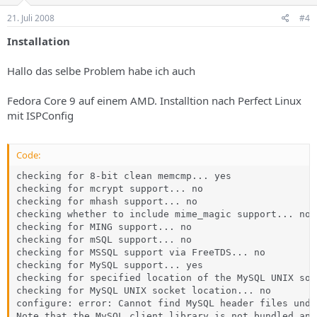
21. Juli 2008
#4
Installation
Hallo das selbe Problem habe ich auch
Fedora Core 9 auf einem AMD. Installtion nach Perfect Linux
mit ISPConfig
Code:
checking for 8-bit clean memcmp... yes

checking for mcrypt support... no

checking for mhash support... no

checking whether to include mime_magic support... no

checking for MING support... no

checking for mSQL support... no

checking for MSSQL support via FreeTDS... no

checking for MySQL support... yes

checking for specified location of the MySQL UNIX soc
checking for MySQL UNIX socket location... no

configure: error: Cannot find MySQL header files under
Note that the MySQL client library is not bundled anym