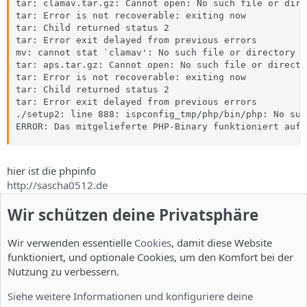
tar: clamav.tar.gz: Cannot open: No such file or direc
tar: Error is not recoverable: exiting now

tar: Child returned status 2

tar: Error exit delayed from previous errors

mv: cannot stat `clamav': No such file or directory

tar: aps.tar.gz: Cannot open: No such file or director
tar: Error is not recoverable: exiting now

tar: Child returned status 2

tar: Error exit delayed from previous errors

./setup2: line 888: ispconfig_tmp/php/bin/php: No suc
ERROR: Das mitgelieferte PHP-Binary funktioniert auf 
hier ist die phpinfo
http://sascha0512.de
Wir schützen deine Privatsphäre
kann mir einer weiter helfen
hab suse 11 drauf
Wir verwenden essentielle
Cookies
, damit diese Website
funktioniert, und optionale Cookies, um den Komfort bei der
Zuletzt bearbeitet:
31. Juli 2008
Nutzung zu verbessern.
Till
T
Siehe weitere Informationen und konfiguriere deine
Administrator