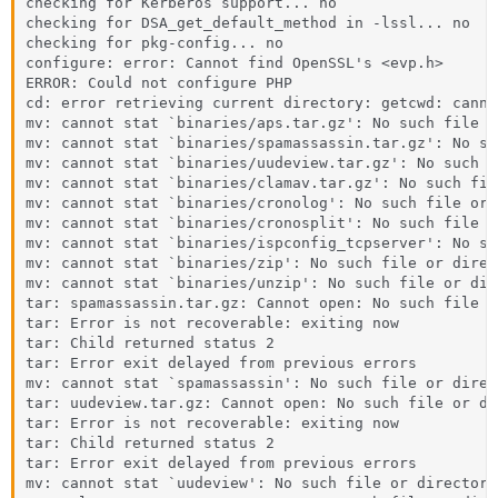
checking for Kerberos support... no

checking for DSA_get_default_method in -lssl... no

checking for pkg-config... no

configure: error: Cannot find OpenSSL's <evp.h>

ERROR: Could not configure PHP

cd: error retrieving current directory: getcwd: canno
mv: cannot stat `binaries/aps.tar.gz': No such file o
mv: cannot stat `binaries/spamassassin.tar.gz': No su
mv: cannot stat `binaries/uudeview.tar.gz': No such f
mv: cannot stat `binaries/clamav.tar.gz': No such fil
mv: cannot stat `binaries/cronolog': No such file or 
mv: cannot stat `binaries/cronosplit': No such file o
mv: cannot stat `binaries/ispconfig_tcpserver': No su
mv: cannot stat `binaries/zip': No such file or direct
mv: cannot stat `binaries/unzip': No such file or dire
tar: spamassassin.tar.gz: Cannot open: No such file o
tar: Error is not recoverable: exiting now

tar: Child returned status 2

tar: Error exit delayed from previous errors

mv: cannot stat `spamassassin': No such file or direct
tar: uudeview.tar.gz: Cannot open: No such file or dir
tar: Error is not recoverable: exiting now

tar: Child returned status 2

tar: Error exit delayed from previous errors

mv: cannot stat `uudeview': No such file or directory
