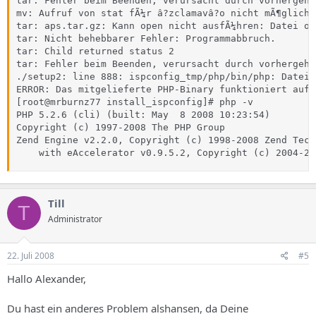
tar: Fehler beim Beenden, verursacht durch vorhergehe
mv: Aufruf von stat fÃ¼r â?zclamavâ?o nicht mÃ¶glich:
tar: aps.tar.gz: Kann open nicht ausfÃ¼hren: Datei od
tar: Nicht behebbarer Fehler: Programmabbruch.

tar: Child returned status 2

tar: Fehler beim Beenden, verursacht durch vorhergehe
./setup2: line 888: ispconfig_tmp/php/bin/php: Datei 
ERROR: Das mitgelieferte PHP-Binary funktioniert auf 
[root@mrburnz77 install_ispconfig]# php -v

PHP 5.2.6 (cli) (built: May  8 2008 10:23:54)

Copyright (c) 1997-2008 The PHP Group

Zend Engine v2.2.0, Copyright (c) 1998-2008 Zend Tech
    with eAccelerator v0.9.5.2, Copyright (c) 2004-20
Till
T
Administrator
22. Juli 2008
#5
Hallo Alexander,
Du hast ein anderes Problem alshansen, da Deine