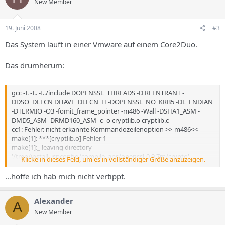
New Member
19. Juni 2008
#3
Das System läuft in einer Vmware auf einem Core2Duo.
Das drumherum:
gcc -I. -I.. -I../include DOPENSSL_THREADS -D REENTRANT -
DDSO_DLFCN DHAVE_DLFCN_H -DOPENSSL_NO_KRB5 -DL_ENDIAN
-DTERMIO -O3 -fomit_frame_pointer -m486 -Wall -DSHA1_ASM -
DMD5_ASM -DRMD160_ASM -c -o cryptlib.o cryptlib.c
cc1: Fehler: nicht erkannte Kommandozeilenoption >>-m486<<
make[1]: ***[cryptlib.o] Fehler 1
make[1]:_ leaving directory
'/tmp/install_ispconfig/compile_aps/openssl-0.9.7m/crypto'
Klicke in dieses Feld, um es in vollständiger Größe anzuzeigen.
make: *** [sub_all] Fehler 1
ERROR: Could not make OpenSSL
...hoffe ich hab mich nicht vertippt.
Alexander
A
New Member