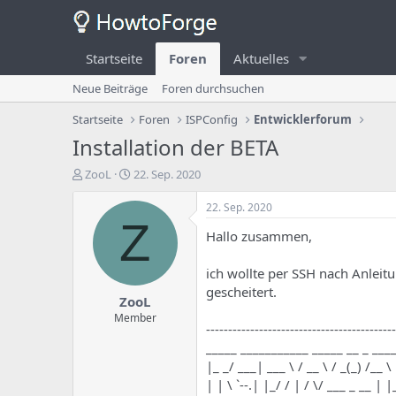
Startseite
Foren
Aktuelles
Neue Beiträge
Foren durchsuchen
Startseite
Foren
ISPConfig
Entwicklerforum
Installation der BETA
E
E
ZooL
22. Sep. 2020
r
r
s
s
22. Sep. 2020
t
t
Z
Hallo zusammen,
e
e
l
l
l
l
ich wollte per SSH nach Anleitu
e
u
gescheitert.
ZooL
r
n
d
g
Member
-------------------------------------------
e
s
_____ ___________ _____ __ _ ___
s
d
T
a
|_ _/ ___| ___ \ / __ \ / _(_) /__ \
h
t
| | \ `--.| |_/ / | / \/ ___ _ __ | |