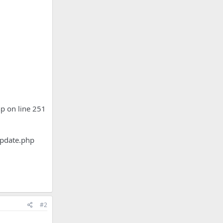
php on line 251
update.php
#2