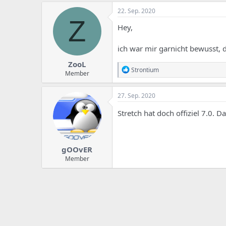
22. Sep. 2020
Z
Hey,
ich war mir garnicht bewusst, d
ZooL
R
Strontium
Member
e
a
k
27. Sep. 2020
t
i
Stretch hat doch offiziel 7.0. 
o
n
e
n
gOOvER
:
Member