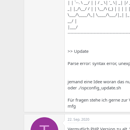
e
u
| | `--. \ __/ | | / _ \| '_ \| _| |/
m
m
_| |_/\__/ / | | \__/\ (_) | | | | 
a
\___/\____/\_| \____/\___/|_| |_
s
__/ |
|___/
-------------------------------------------
>> Update
Parse error: syntax error, unexp
jemand eine Idee woran das nun
oder ./ispconfig_update.sh
Für fragen stehe ich gerne zur
mfg
22. Sep. 2020
Vermutlich PHP Version zu alt