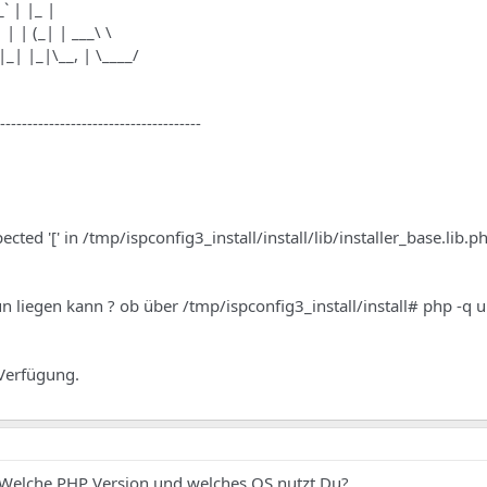
 _` | |_ |
| | | (_| | ___\ \
|_| |_|\__, | \____/
-------------------------------------
ected '[' in /tmp/ispconfig3_install/install/lib/installer_base.lib.
 liegen kann ? ob über /tmp/ispconfig3_install/install# php -q 
 Verfügung.
. Welche PHP Version und welches OS nutzt Du?