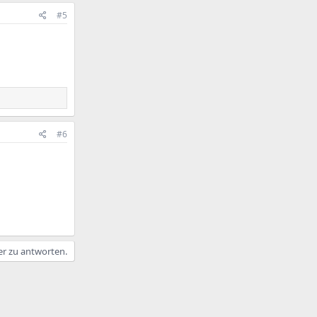
#5
#6
er zu antworten.