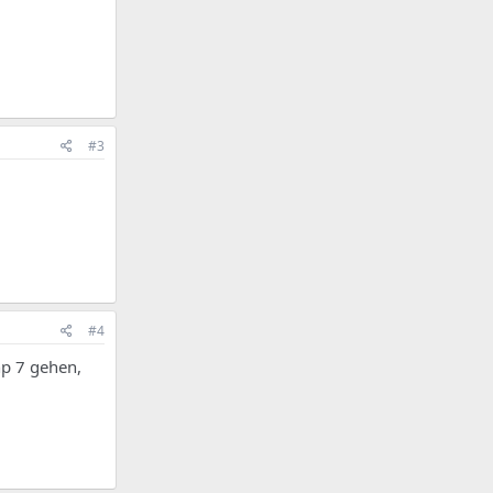
#3
#4
hp 7 gehen,