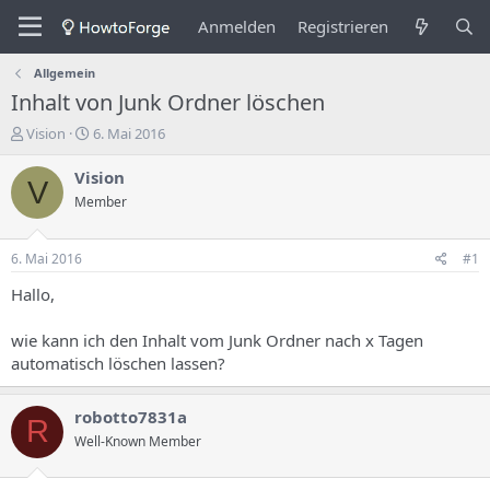
Anmelden
Registrieren
Allgemein
Inhalt von Junk Ordner löschen
E
E
Vision
6. Mai 2016
r
r
s
s
Vision
V
t
t
Member
e
e
l
l
l
l
6. Mai 2016
#1
e
u
r
n
Hallo,
d
g
e
s
wie kann ich den Inhalt vom Junk Ordner nach x Tagen
s
d
automatisch löschen lassen?
T
a
h
t
e
u
robotto7831a
R
m
m
Well-Known Member
a
s