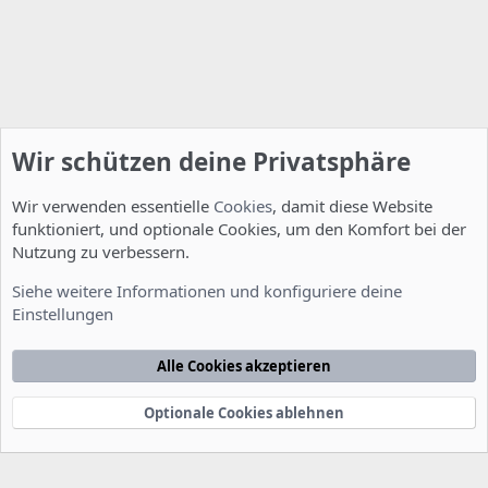
Wir schützen deine Privatsphäre
Wir verwenden essentielle
Cookies
, damit diese Website
funktioniert, und optionale Cookies, um den Komfort bei der
Nutzung zu verbessern.
Allgemein
Siehe weitere Informationen und konfiguriere deine
Einstellungen
Cookies
Deutsch [Du]
Kontakt
Nutzungsbedingungen
Datenschutzerklärung
Hilfe
Alle Cookies akzeptieren
Startseite
R
S
S
Optionale Cookies ablehnen
®
Community platform by XenForo
© 2010-2022 XenForo Ltd.
-
Deutsch von
-
xenDach
©2010-2014
F
e
e
d