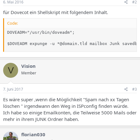
6. Mai 2016
#2
für Dovecot ein Shellskript mit folgendem Inhalt.
Code:
DOVEADM="/usr/bin/doveadm";

$DOVEADM expunge -u *@domain.tld mailbox Junk savedbe
Vision
V
Member
7. Juni 2017
#3
Es wäre super ,wenn die Möglichkeit "Spam nach xx Tagen
löschen " irgendwann den Weg in ISPconfig finden würde.
Ich habe so einige Emailkonten, die Teilweise 5000 Mails oder
mehr in ihrem JUNK Ordner haben.
florian030