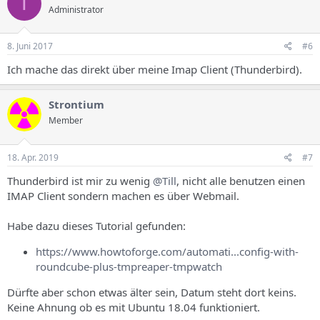
T
Administrator
i
o
n
e
8. Juni 2017
#6
n
:
Ich mache das direkt über meine Imap Client (Thunderbird).
Strontium
Member
18. Apr. 2019
#7
Thunderbird ist mir zu wenig
@Till
, nicht alle benutzen einen
IMAP Client sondern machen es über Webmail.
Habe dazu dieses Tutorial gefunden:
https://www.howtoforge.com/automati...config-with-
roundcube-plus-tmpreaper-tmpwatch
Dürfte aber schon etwas älter sein, Datum steht dort keins.
Keine Ahnung ob es mit Ubuntu 18.04 funktioniert.