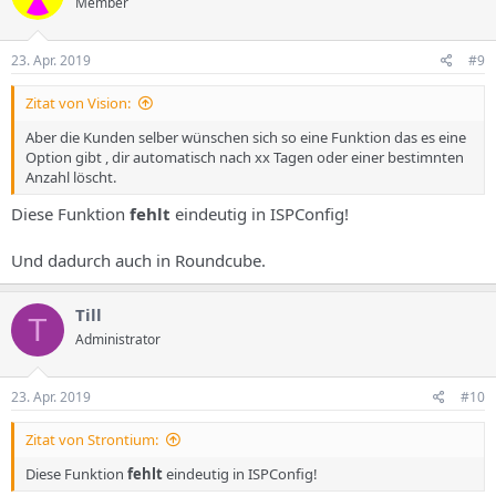
Member
i
o
n
e
23. Apr. 2019
#9
n
:
Zitat von Vision:
Aber die Kunden selber wünschen sich so eine Funktion das es eine
Option gibt , dir automatisch nach xx Tagen oder einer bestimnten
Anzahl löscht.
Diese Funktion
fehlt
eindeutig in ISPConfig!
Und dadurch auch in Roundcube.
Till
T
Administrator
23. Apr. 2019
#10
Zitat von Strontium:
Diese Funktion
fehlt
eindeutig in ISPConfig!