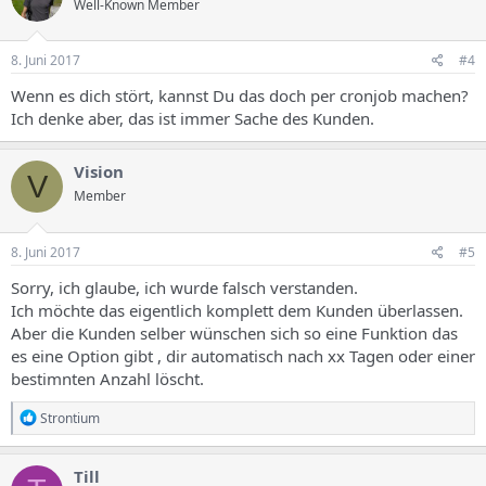
Well-Known Member
8. Juni 2017
#4
Wenn es dich stört, kannst Du das doch per cronjob machen?
Ich denke aber, das ist immer Sache des Kunden.
Vision
V
Member
8. Juni 2017
#5
Sorry, ich glaube, ich wurde falsch verstanden.
Ich möchte das eigentlich komplett dem Kunden überlassen.
Aber die Kunden selber wünschen sich so eine Funktion das
es eine Option gibt , dir automatisch nach xx Tagen oder einer
bestimnten Anzahl löscht.
R
Strontium
e
a
k
Till
t