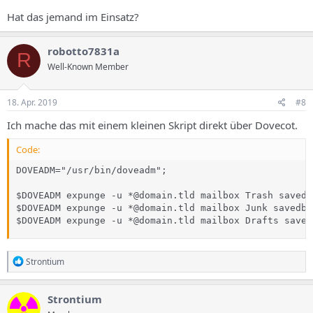
Hat das jemand im Einsatz?
robotto7831a
R
Well-Known Member
18. Apr. 2019
#8
Ich mache das mit einem kleinen Skript direkt über Dovecot.
Code:
DOVEADM="/usr/bin/doveadm";

$DOVEADM expunge -u *@domain.tld mailbox Trash savedb
$DOVEADM expunge -u *@domain.tld mailbox Junk savedbe
$DOVEADM expunge -u *@domain.tld mailbox Drafts saved
R
Strontium
e
a
k
Strontium
t