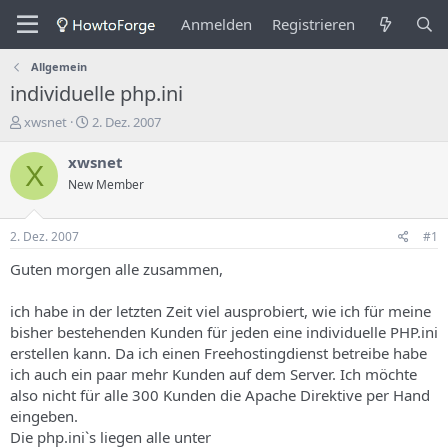
Anmelden
Registrieren
Allgemein
individuelle php.ini
E
E
xwsnet
2. Dez. 2007
r
r
s
s
xwsnet
X
t
t
New Member
e
e
l
l
l
l
2. Dez. 2007
#1
e
u
r
n
Guten morgen alle zusammen,
d
g
e
s
ich habe in der letzten Zeit viel ausprobiert, wie ich für meine
s
d
bisher bestehenden Kunden für jeden eine individuelle PHP.ini
T
a
erstellen kann. Da ich einen Freehostingdienst betreibe habe
h
t
ich auch ein paar mehr Kunden auf dem Server. Ich möchte
e
u
m
m
also nicht für alle 300 Kunden die Apache Direktive per Hand
a
eingeben.
s
Die php.ini`s liegen alle unter