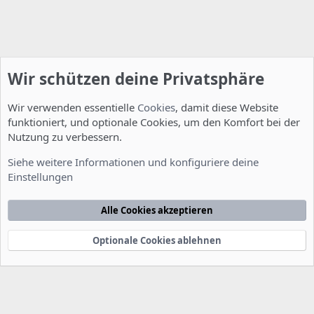
Wir schützen deine Privatsphäre
Wir verwenden essentielle
Cookies
, damit diese Website
funktioniert, und optionale Cookies, um den Komfort bei der
Nutzung zu verbessern.
Allgemein
Siehe weitere Informationen und konfiguriere deine
Einstellungen
Cookies
Deutsch [Du]
Kontakt
Nutzungsbedingungen
Datenschutzerklärung
Hilfe
Alle Cookies akzeptieren
Startseite
R
S
S
Optionale Cookies ablehnen
®
Community platform by XenForo
© 2010-2022 XenForo Ltd.
-
Deutsch von
-
xenDach
©2010-2014
F
e
e
d