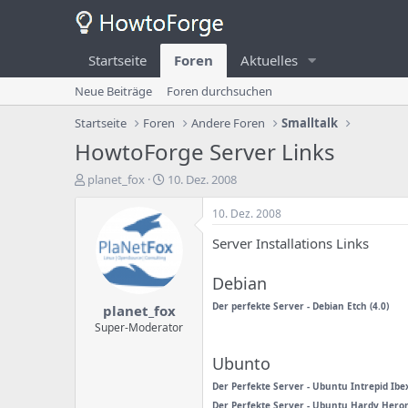
Startseite
Foren
Aktuelles
Neue Beiträge
Foren durchsuchen
Startseite
Foren
Andere Foren
Smalltalk
HowtoForge Server Links
E
E
planet_fox
10. Dez. 2008
r
r
s
s
10. Dez. 2008
t
t
Server Installations Links
e
e
l
l
l
l
Debian
e
u
Der perfekte Server - Debian Etch (4.0)
planet_fox
r
n
d
g
Super-Moderator
e
s
s
d
Ubunto
T
a
Der Perfekte Server - Ubuntu Intrepid Ibe
h
t
Der Perfekte Server - Ubuntu Hardy Hero