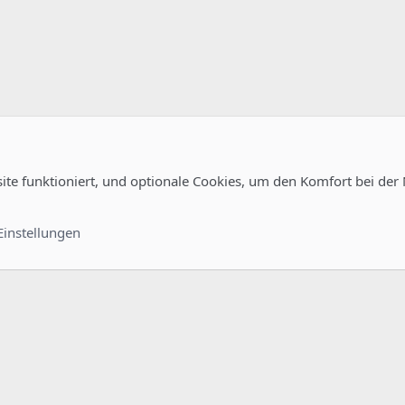
site funktioniert, und optionale Cookies, um den Komfort bei der
Kontakt
Nutzungsb
Einstellungen
®
unity platform by XenForo
© 2010-2022 XenForo Ltd.
-
Deutsch von xenDach
©2010