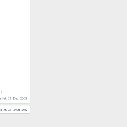
lt
eitet:
21. Dez. 2008
er zu antworten.