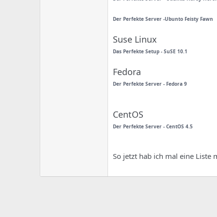
e
u
m
m
a
Der Perfekte Server -Ubunto Feisty Fawn
s
Suse Linux
Das Perfekte Setup - SuSE 10.1
Fedora
Der Perfekte Server - Fedora 9
CentOS
Der Perfekte Server - CentOS 4.5
So jetzt hab ich mal eine List