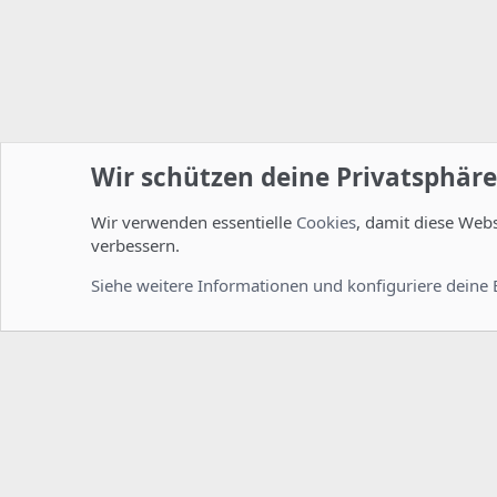
Wir schützen deine Privatsphäre
Wir verwenden essentielle
Cookies
, damit diese Web
Startseite
Foren
Andere Foren
Smalltalk
verbessern.
Cookies
Deutsch [Du]
Siehe weitere Informationen und konfiguriere deine 
Comm