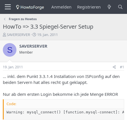
Anmelden
Registrieren
Fragen zu Howtos
HowTo => 3.3 Spiegel-Server Setup
E
E
SAVERSERVER
19. Jan. 2011
r
r
s
s
SAVERSERVER
S
t
t
Member
e
e
l
l
l
l
19. Jan. 2011
#1
e
u
r
n
... inkl. dem Punkt 3.3.1.4 Installation von ISPconfig auf den
d
g
beiden Servern hat alles recht gut geklappt.
e
s
s
d
Nur ab dem ersten Login bekomme ich jede Menge ERROR
T
a
h
t
Code:
e
u
m
m
Warning: mysql_connect() [function.mysql-connect]: Ac
a
s