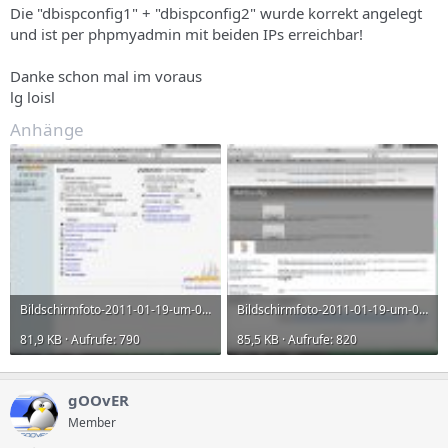
Die "dbispconfig1" + "dbispconfig2" wurde korrekt angelegt
und ist per phpmyadmin mit beiden IPs erreichbar!
Danke schon mal im voraus
lg loisl
Anhänge
Bildschirmfoto-2011-01-19-um-00.16.jpg
Bildschirmfoto-2011-01-19-um-00.19.jpg
81,9 KB · Aufrufe: 790
85,5 KB · Aufrufe: 820
gOOvER
Member